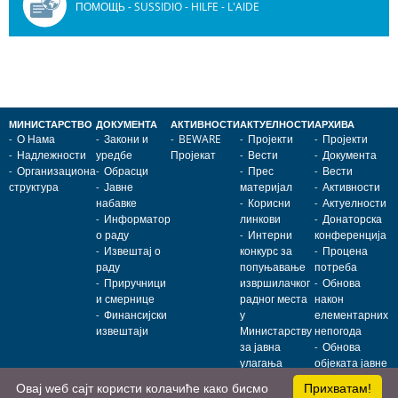
ПОМОЩЬ - SUSSIDIO - HILFE - L'AIDE
МИНИСТАРСТВО
ДОКУМЕНТА
АКТИВНОСТИ
АКТУЕЛНОСТИ
АРХИВА
О Нама
Закони и
BEWARE
Пројекти
Пројекти
Надлежности
уредбе
Пројекат
Вести
Документа
Организациона
Обрасци
Прес
Вести
структура
Јавне
материјал
Активности
набавке
Корисни
Актуелности
Информатор
линкови
Донаторска
о раду
Интерни
конференција
Извештај о
конкурс за
Процена
раду
попуњавање
потреба
Приручници
извршилачког
Обнова
и смернице
радног места
након
Финансијски
у
елементарних
извештаји
Министарству
непогода
за јавна
Обнова
улагања
објеката јавне
намене
Овај wеб сајт користи колачиће како бисмо
Прихватам!