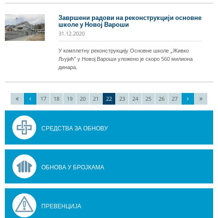
Завршени радови на реконструкцији основне
школе у Новој Вароши
31.12.2020
У комплетну реконструкцију Основне школе „Живко
Љујић” у Новој Вароши уложено је скоро 560 милиона
динара.
17
18
19
20
21
22
23
24
25
26
27
СРЕДСТВА ЗА ОБНОВУ
ОБНОВА У БРОЈКАМА
ПРЕВЕНЦИЈА