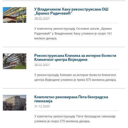
У Владичином Хану реконструисана ОШ
„Бранко Радичевић”
28.02.2021
У комплетну реконструкцију Основне школе „Бранко
Радичевић“ у Владичином Хану уложено је скоро 161
милион динара.
Реконструисана Клиника за интерне болести
Клиничког центра Војводине
28.02.2021
У реконструкцију Клинике за интерне болести Клиничког
центра Војводине уложено је преко 875 милиона динара.
Комплетно реновирана Пета београдска
гимназија
31.12.2020
У комплетну реконструкцију Пете београдске гимназије
уложено је скоро 579 милиона динара.