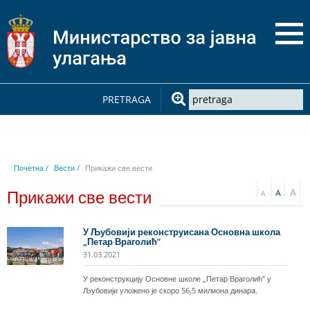
PRETRAGA
Почетна /
Вести /
Прикажи све вести
Прикажи све вести
У Љубовији реконструисана Основна школа
„Петар Враголић”
31.03.2021
У реконструкцију Основне школе „Петар Враголић” у
Љубовији уложено је скоро 56,5 милиона динара.