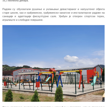
56,5 милиона динара.
Радови су обухватали рушење и уклањање девастираног и напуштеног објекта
старе школе, као и грађевинске, грађевинско-занатске и инсталатерске радове на
санацији и адаптацији фискултурне сале. Уређен је отворен спортски терен,
игралиште и слободне површине.