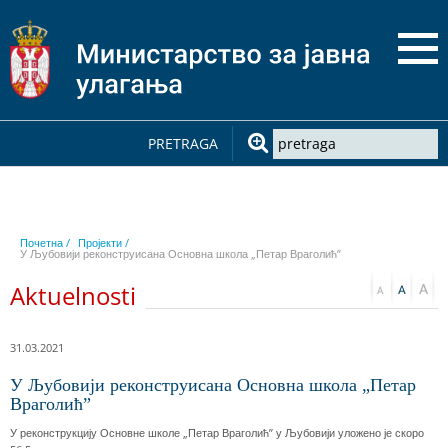
PRETRAGA
Почетна /
Пројекти /
У Љубовији реконструисана Основна школа „Петар Враголић”
Aktuelnosti
31.03.2021
У Љубовији реконструисана Основна школа „Петар
Враголић”
У реконструкцију Основне школе „Петар Враголић” у Љубовији уложено је скоро