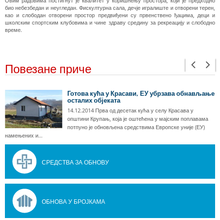
Овим радовима постигнут је квалитет у коришћењу простора, који је предходно
био небезбедан и неугледан. Фискултурна сала, дечје игралиште и отворени терен,
као и слободан отворени простор предвиђени су првенствено ђацима, деци и
школским спортским клубовима и чине здраву средину за рекреацију и слободно
време.
Повезане приче
Готова кућа у Красави, ЕУ убрзава обнављање
осталих објеката
14.12.2014 Прва од десетак кућа у селу Красава у
општини Крупањ, која је оштећена у мајским поплавама
потпуно је обновљена средствима Европске уније (ЕУ)
намењених и…
СРЕДСТВА ЗА ОБНОВУ
ОБНОВА У БРОЈКАМА