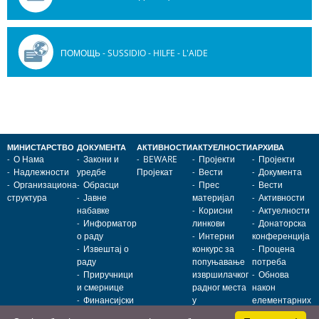
ПОМОЩЬ - SUSSIDIO - HILFE - L'AIDE
МИНИСТАРСТВО
ДОКУМЕНТА
АКТИВНОСТИ
АКТУЕЛНОСТИ
АРХИВА
О Нама
Закони и
BEWARE
Пројекти
Пројекти
Надлежности
уредбе
Пројекат
Вести
Документа
Организациона
Обрасци
Прес
Вести
структура
Јавне
материјал
Активности
набавке
Корисни
Актуелности
Информатор
линкови
Донаторска
о раду
Интерни
конференција
Извештај о
конкурс за
Процена
раду
попуњавање
потреба
Приручници
извршилачког
Обнова
и смернице
радног места
након
Финансијски
у
елементарних
извештаји
Министарству
непогода