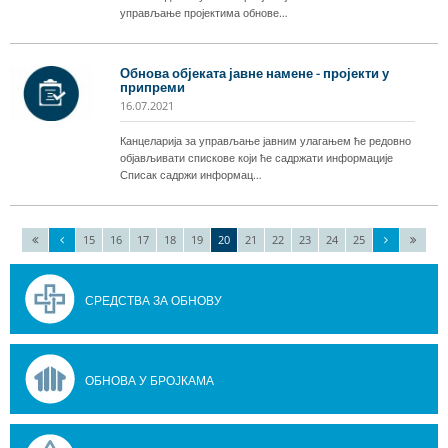
управљање пројектима обнове…
Обнова објеката јавне намене - пројекти у
припреми
16.07.2021
Канцеларија за управљање јавним улагањем ће редовно
објављивати спискове који ће садржати информације
Списак садржи информац…
15
16
17
18
19
20
21
22
23
24
25
СРЕДСТВА ЗА ОБНОВУ
ОБНОВА У БРОЈКАМА