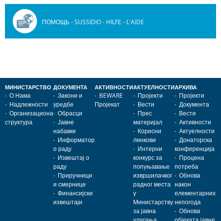
ПОМОЩЬ - SUSSIDIO - HILFE - L'AIDE
МИНИСТАРСТВО
ДОКУМЕНТА
АКТИВНОСТИ
АКТУЕЛНОСТИ
АРХИВА
О Нама
Закони и
BEWARE
Пројекти
Пројекти
Надлежности
уредбе
Пројекат
Вести
Документа
Организациона
Обрасци
Прес
Вести
структура
Јавне
материјал
Активности
набавке
Корисни
Актуелности
Информатор
линкови
Донаторска
о раду
Интерни
конференција
Извештај о
конкурс за
Процена
раду
попуњавање
потреба
Приручници
извршилачког
Обнова
и смернице
радног места
након
Финансијски
у
елементарних
извештаји
Министарству
непогода
за јавна
Обнова
улагања
објеката јавне