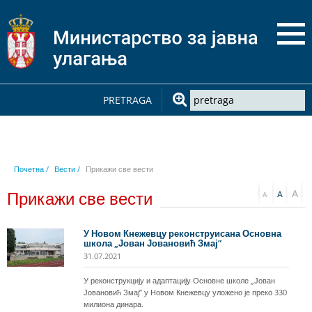
PRETRAGA
Почетна /
Вести /
Прикажи све вести
Прикажи све вести
У Новом Кнежевцу реконструисана Основна
школа „Јован Јовановић Змај”
31.07.2021
У реконструкцију и адаптацију Основне школе „Јован
Јовановић Змај” у Новом Кнежевцу уложено је преко 330
милиона динара.