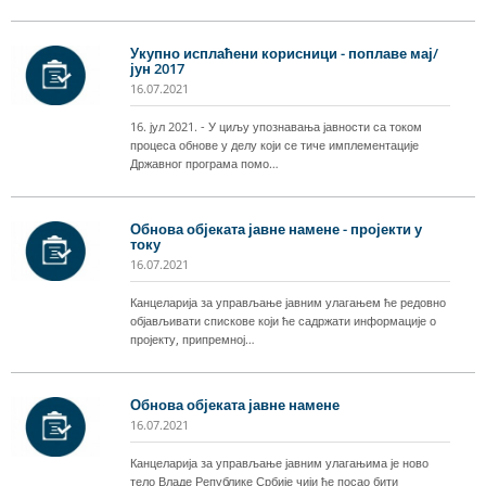
Укупно исплаћени корисници - поплаве мај/
јун 2017
16.07.2021
16. јул 2021. - У циљу упознавања јавности са током
процеса обнове у делу који се тиче имплементације
Државног програма помо…
Обнова објеката јавне намене - пројекти у
току
16.07.2021
Канцеларија за управљање јавним улагањем ће редовно
објављивати спискове који ће садржати информације о
пројекту, припремној…
Обнова објеката јавне намене
16.07.2021
Канцеларија за управљање јавним улагањима је ново
тело Владе Републике Србије чији ће посао бити