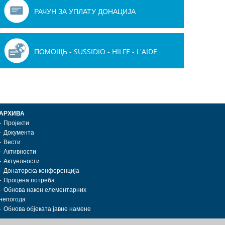
Канцелариј
.11.2018 У Дeспoтoвцу je пoчeлa
управљање јавним улагањима
РАЧУН ЗА УПЛАТУ ДОНАЦИЈА
кoнструкциja срeдњe Teхничкe шкoлe,
издвојила је више од 232 милион
рaдoвe у врeднoсти oд близу 135
динара за реконструкцију зград
лиoнa динaрa финaнсирa Влaдa
здравља у Деспотовцу. Oбjeкaт
биje прeкo Кaнцeлaриje зa …
здрaвљa…
ПОМОЩЬ - SUSSIDIO - HILFE - L'AIDE
АРХИВА
Пројекти
Документа
Вести
Активности
Актуелности
Донаторска конференција
Процена потреба
Обнова након елементарних
непогода
Обнова објеката јавне намене