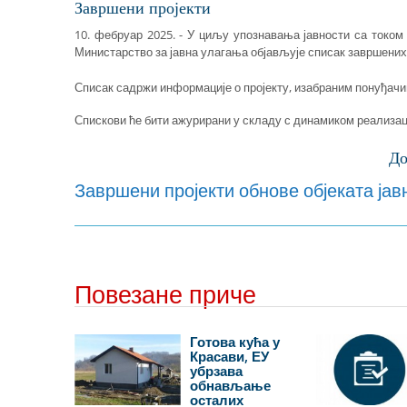
Завршени пројекти
10. фебруар 2025. - У циљу упознавања јавности са током 
Министарство за јавна улагања објављује списак завршених 
Списак садржи информације о пројекту, изабраним понуђачи
Спискови ће бити ажурирани у складу с динамиком реализаци
До
Завршени пројекти обнове објеката ја
Повезане приче
 oбнoвa
Готова кућа у
дрaвљa
Красави, ЕУ
oтoвцу
убрзава
обнављање
8
осталих