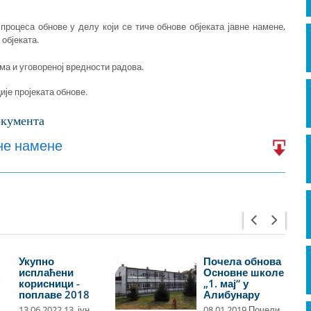
процеса обнове у делу који се тиче обнове објеката јавне намене,
објеката.
ма и уговореној вредности радова.
је пројеката обнове.
кументa
вне намене
Укупно
Почела обнова
исплаћени
Основне школе
корисници -
„1. мај“ у
поплаве 2018
Алибунару
13.06.2022 13. јун
08.01.2019 Почели