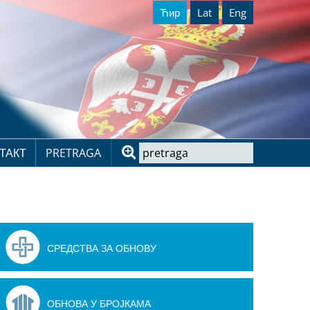
Ћир
Lat
Eng
ТАКТ
PRETRAGA
СРЕДСТВА ЗА ОБНОВУ
ОБНОВА У БРОЈКАМА