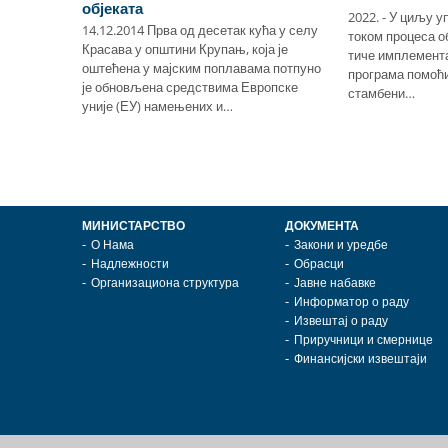
ија за
објеката
2022. - У циљу 
а
14.12.2014 Прва од десетак кућа у селу
током процеса об
иона
Красава у општини Крупањ, која је
тиче имплемент
аде Дома
оштећена у мајским поплавама потпуно
програма помоћи
aт Дoмa
је обновљена средствима Европске
стамбени…
уније (ЕУ) намењених и…
МИНИСТАРСТВО
ДОКУМЕНТА
О Нама
Закони и уредбе
Надлежности
Обрасци
Организациона структура
Јавне набавке
Информатор о раду
Извештај о раду
Приручници и смернице
Финансијски извештаји