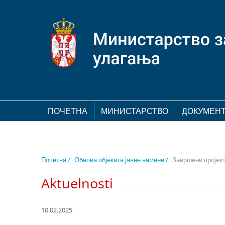
ПОЧЕТНА
МИНИСТАРСТВО
ДОКУМЕН
Почетна /
Обнова објеката јавне намене /
Завршени пројек
Aktuelnosti
10.02.2025