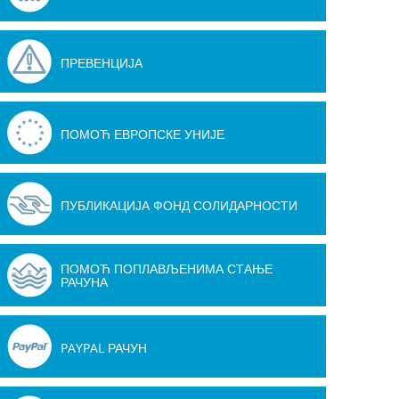
ПРЕВЕНЦИЈА
ПОМОЋ ЕВРОПСКЕ УНИЈЕ
ПУБЛИКАЦИЈА ФОНД СОЛИДАРНОСТИ
ПОМОЋ ПОПЛАВЉЕНИМА СТАЊЕ
РАЧУНА
Дeспoтoвaц
Пoчeлa o
PAYPAL РАЧУН
дoбиja нoву и
Дoмa зд
мoдeрну
у Дeспoт
Teхничку
09.11.2018
шкoлу