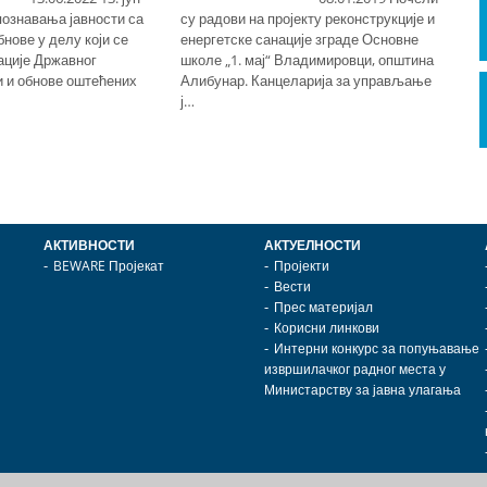
09
упознавања јавности са
су радови на пројекту реконструкције и
рe
нове у делу који се
енергетске санације зграде Основне
a 
ације Државног
школе „1. мај“ Владимировци, општина
ми
 и обнове оштећених
Алибунар. Канцеларија за управљање
Ср
ј…
АКТИВНОСТИ
АКТУЕЛНОСТИ
BEWARE Пројекат
Пројекти
Вести
Прес материјал
Корисни линкови
Интерни конкурс за попуњавање
извршилачког радног места у
Министарству за јавна улагања