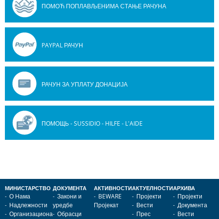
ПОМОЋ ПОПЛАВЉЕНИМА СТАЊЕ РАЧУНА
PAYPAL РАЧУН
РАЧУН ЗА УПЛАТУ ДОНАЦИЈА
ПОМОЩЬ - SUSSIDIO - HILFE - L'AIDE
МИНИСТАРСТВО
ДОКУМЕНТА
АКТИВНОСТИ
АКТУЕЛНОСТИ
АРХИВА
О Нама
Закони и
BEWARE
Пројекти
Пројекти
Надлежности
уредбе
Пројекат
Вести
Документа
Организациона
Обрасци
Прес
Вести