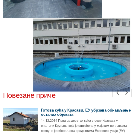
Повезане приче
Готова кућа у Красави, ЕУ убрзава обнављање
осталих објеката
14.12.2014 Прва од десетак кућа у селу Красава у
општини Крупањ, која је оштећена у мајским поплавама
потпуно је обновљена средствима Европске уније (ЕУ)