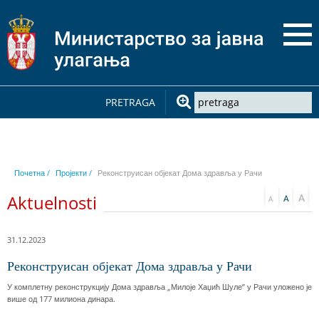
PRETRAGA
Почетна /
Пројекти /
Реконструисан објекат Дома здравља у Рачи
Aktuelnosti
31.12.2023
Реконструисан објекат Дома здравља у Рачи
У комплетну реконструкцију Дома здравља „Милоје Хаџић Шуле” у Рачи уложено је
више од 177 милиона динара.