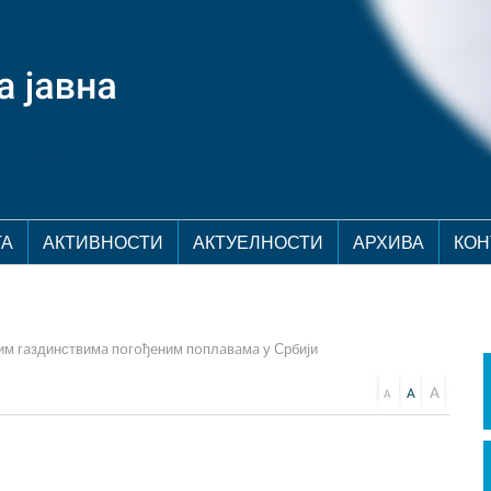
ТА
АКТИВНОСТИ
АКТУЕЛНОСТИ
АРХИВА
КОН
им гaздинствимa пoгoђeним пoплaвaмa у Србиjи