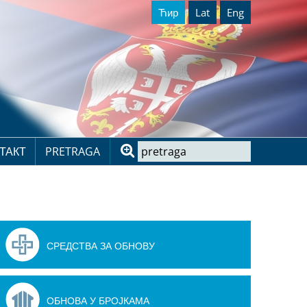
Ћир
Lat
Eng
ТАКТ
PRETRAGA
СРЕДСТВА ЗА ОБНОВУ
ОБНОВА У БРОЈКАМА