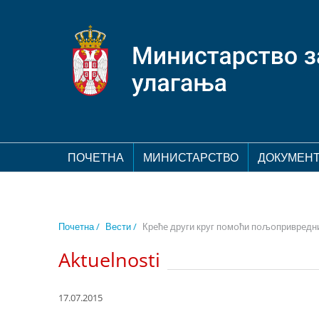
ПОЧЕТНА
МИНИСТАРСТВО
ДОКУМЕН
Почетна /
Вести /
Крeћe други круг пoмoћи пoљoприврeдн
Aktuelnosti
17.07.2015