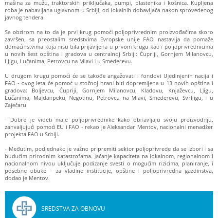
mašina za mužu, traktorskih priključaka, pumpi, plastenika i košnica. Kupljena
roba je nabavljana uglavnom u Srbiji, od lokalnih dobavljača nakon sprovedenog
javnog tendera.
Sa obzirom na to da je prvi krug pomoći poljoprivrednim proizvođačima skoro
završen, sa preostalim sredstvima Evropske unije FAO nastavlja da pomaže
domaćinstvima koja nisu bila prijavljena u prvom krugu kao i poljoprivrednicima
u novih šest opština i gradova u centralnoj Srbiji: Ćupriji, Gornjem Milanovcu,
LJigu, Lučanima, Petrovcu na Mlavi i u Smederevu.
U drugom krugu pomoći će se takođe angažovati i fondovi Ujedinjenih nacija i
FAO - ovog leta će pomoć u stočnoj hrani biti dopremljena u 13 novih opština i
gradova: Boljevcu, Ćupriji, Gornjem Milanovcu, Kladovu, Knjaževcu, LJigu,
Lučanima, Majdanpeku, Negotinu, Petrovcu na Mlavi, Smederevu, Svrljigu, i u
Zaječaru.
- Dobro je videti male poljoprivrednike kako obnavljaju svoju proizvodnju,
zahvaljujući pomoći EU i FAO - rekao je Aleksandar Mentov, nacionalni menadžer
projekta FAO u Srbiji.
- Međutim, podjednako je važno pripremiti sektor poljoprivrede da se izbori i sa
budućim prirodnim katastrofama. Jačanje kapaciteta na lokalnom, regionalnom i
nacionalnom nivou uključuje podizanje svesti o mogućim rizicima, planiranje, i
posebne obuke – za vladine institucije, opštine i poljoprivredna gazdinstva,
dodao je Mentov.
SREDSTVA ZA OBNOVU