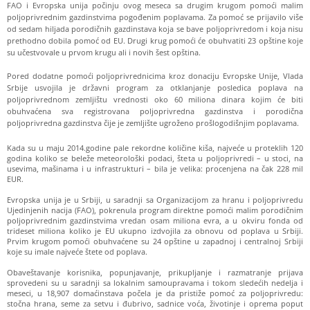
FAO i Evropska unija počinju ovog meseca sa drugim krugom pomoći malim
poljoprivrednim gazdinstvima pogođenim poplavama. Za pomoć se prijavilo više
od sedam hiljada porodičnih gazdinstava koja se bave poljoprivredom i koja nisu
prethodno dobila pomoć od EU. Drugi krug pomoći će obuhvatiti 23 opštine koje
su učestvovale u prvom krugu ali i novih šest opština.
Pored dodatne pomoći poljoprivrednicima kroz donaciju Evropske Unije, Vlada
Srbije usvojila je državni program za otklanjanje posledica poplava na
poljoprivrednom zemljištu vrednosti oko 60 miliona dinara kojim će biti
obuhvaćena sva registrovana poljoprivredna gazdinstva i porodična
poljoprivredna gazdinstva čije je zemljište ugroženo prošlogodišnjim poplavama.
Kada su u maju 2014.godine pale rekordne količine kiša, najveće u proteklih 120
godina koliko se beleže meteorološki podaci, šteta u poljoprivredi – u stoci, na
usevima, mašinama i u infrastrukturi – bila je velika: procenjena na čak 228 mil
EUR.
Evropska unija je u Srbiji, u saradnji sa Organizacijom za hranu i poljoprivredu
Ujedinjenih nacija (FAO), pokrenula program direktne pomoći malim porodičnim
poljoprivrednim gazdinstvima vredan osam miliona evra, a u okviru fonda od
trideset miliona koliko je EU ukupno izdvojila za obnovu od poplava u Srbiji.
Prvim krugom pomoći obuhvaćene su 24 opštine u zapadnoj i centralnoj Srbiji
koje su imale najveće štete od poplava.
Obaveštavanje korisnika, popunjavanje, prikupljanje i razmatranje prijava
sprovedeni su u saradnji sa lokalnim samoupravama i tokom sledećih nedelja i
meseci, u 18,907 domaćinstava počela je da pristiže pomoć za poljoprivredu:
stočna hrana, seme za setvu i đubrivo, sadnice voća, životinje i oprema poput