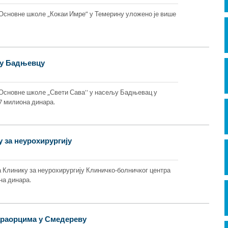
 Основне школе „Кокаи Имре” у Темерину уложено је више
 у Бадњевцу
 Основнe школe „Свети Сава'' у насељу Бадњевац у
7 милиона динара.
 за неурохирургију
 Клинику за неурохирургију Клиничко-болничког центра
на динара.
раорцима у Смедереву