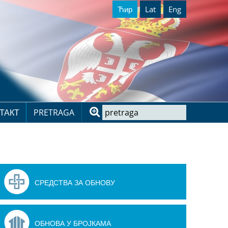
Ћир
Lat
Eng
ТАКТ
PRETRAGA
СРЕДСТВА ЗА ОБНОВУ
ОБНОВА У БРОЈКАМА