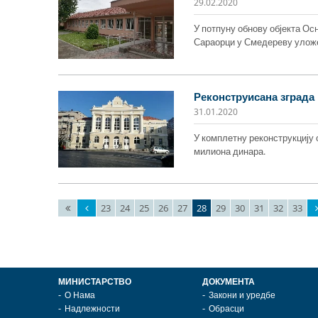
29.02.2020
У потпуну обнову објекта О
Сараорци у Смедереву уложе
Реконструисана зграда
31.01.2020
У комплетну реконструкцију 
милиона динара.
23
24
25
26
27
28
29
30
31
32
33
МИНИСТАРСТВО
ДОКУМЕНТА
О Нама
Закони и уредбе
Надлежности
Обрасци