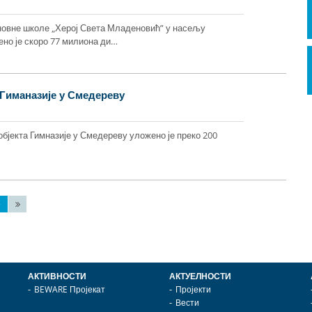
сновне школе „Херој Света Младеновић” у насељу
но је скоро 77 милиона ди…
 Гиманазије у Смедереву
објекта Гимназије у Смедереву уложено је преко 200
АКТИВНОСТИ
АКТУЕЛНОСТИ
BEWARE Пројекат
Пројекти
Вести