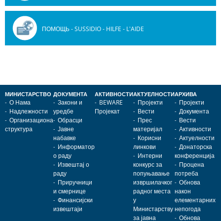
ПОМОЩЬ - SUSSIDIO - HILFE - L'AIDE
МИНИСТАРСТВО
ДОКУМЕНТА
АКТИВНОСТИ
АКТУЕЛНОСТИ
АРХИВА
О Нама
Закони и
BEWARE
Пројекти
Пројекти
Надлежности
уредбе
Пројекат
Вести
Документа
Организациона
Обрасци
Прес
Вести
структура
Јавне
материјал
Активности
набавке
Корисни
Актуелности
Информатор
линкови
Донаторска
о раду
Интерни
конференција
Извештај о
конкурс за
Процена
раду
попуњавање
потреба
Приручници
извршилачког
Обнова
и смернице
радног места
након
Финансијски
у
елементарних
извештаји
Министарству
непогода
за јавна
Обнова