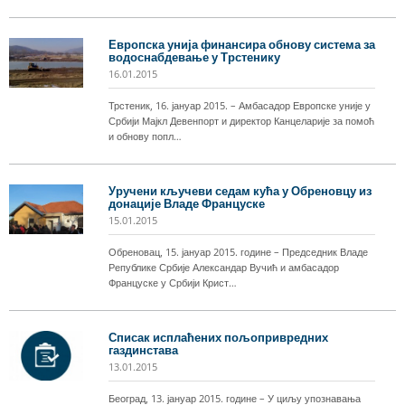
Европска унија финансира обнову система за
водоснабдевање у Трстенику
16.01.2015
Трстеник, 16. јануар 2015. – Амбасадор Европске уније у
Србији Мајкл Девенпорт и директор Канцеларије за помоћ
и обнову попл…
Уручени кључеви седам кућа у Обреновцу из
донације Владе Француске
15.01.2015
Обреновац, 15. јануар 2015. године – Председник Владе
Републике Србије Александар Вучић и амбасадор
Француске у Србији Крист…
Списак исплаћених пољопривредних
газдинстава
13.01.2015
Београд, 13. јануар 2015. године – У циљу упознавања