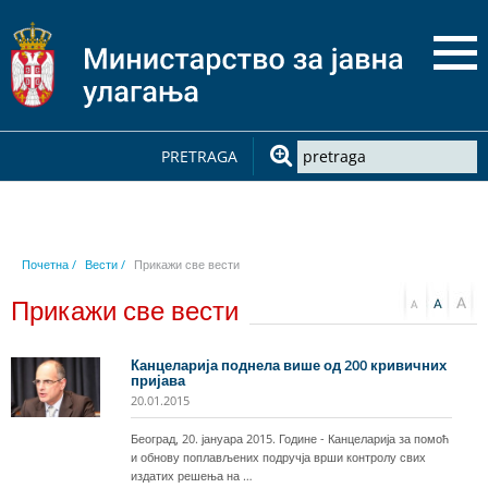
PRETRAGA
Почетна /
Вести /
Прикажи све вести
Прикажи све вести
Канцеларија поднела више од 200 кривичних
пријава
20.01.2015
Београд, 20. јануара 2015. Године - Канцеларија за помоћ
и обнову поплављених подручја врши контролу свих
издатих решења на …