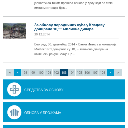
јавности са током процеса обнове у делу који се тиче
имплементације Држ…
За обнову породичних кућа у Кладову
донирано 10,55 милиона динара
30.12.2014
Београд, 30. децембар 2014 – Банка Интеса и компанија
MasterCard донирале су 10,55 милиона динара на
наменски рачун Владе Ср…
98
99
100
101
102
103
104
105
106
107
108
СРЕДСТВА ЗА ОБНОВУ
ОБНОВА У БРОЈКАМА