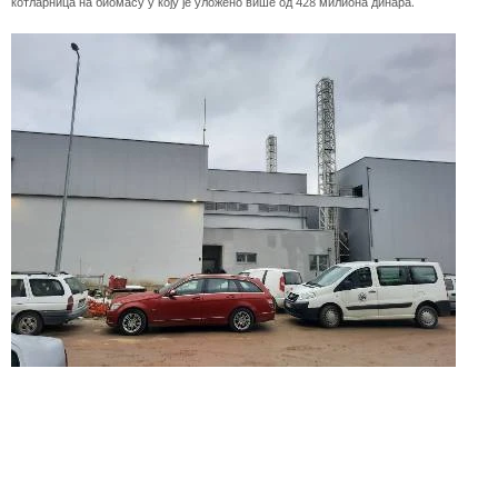
котларница на биомасу у коју је уложено више од 428 милиона динара.