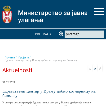
PRETRAGA
Почетна /
Пројекти /
Здравствени центар у Врању добио котларницу на биомасу
Aktuelnosti
31.12.2021
Здравствени центар у Врању добио котларницу на
биомасу
У оквиру реконструкције Здравственог центра у Врању урађена је и нова