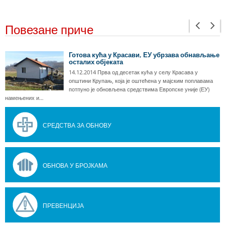
Повезане приче
Готова кућа у Красави, ЕУ убрзава обнављање
осталих објеката
14.12.2014 Прва од десетак кућа у селу Красава у
општини Крупањ, која је оштећена у мајским поплавама
потпуно је обновљена средствима Европске уније (ЕУ)
намењених и…
СРЕДСТВА ЗА ОБНОВУ
ОБНОВА У БРОЈКАМА
ПРЕВЕНЦИЈА