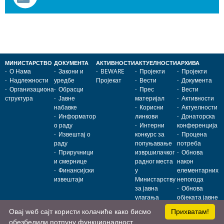
МИНИСТАРСТВО
ДОКУМЕНТА
АКТИВНОСТИ
АКТУЕЛНОСТИ
АРХИВА
О Нама
Закони и
BEWARE
Пројекти
Пројекти
Надлежности
уредбе
Пројекат
Вести
Документа
Организациона
Обрасци
Прес
Вести
структура
Јавне
материјал
Активности
набавке
Корисни
Актуелности
Информатор
линкови
Донаторска
о раду
Интерни
конференција
Извештај о
конкурс за
Процена
раду
попуњавање
потреба
Приручници
извршилачког
Обнова
и смернице
радног места
након
Финансијски
у
елементарних
извештаји
Министарству
непогода
за јавна
Обнова
улагања
објеката јавне
намене
Овај wеб сајт користи колачиће како бисмо
Прихватам!
обезбедили потпуну функционалност