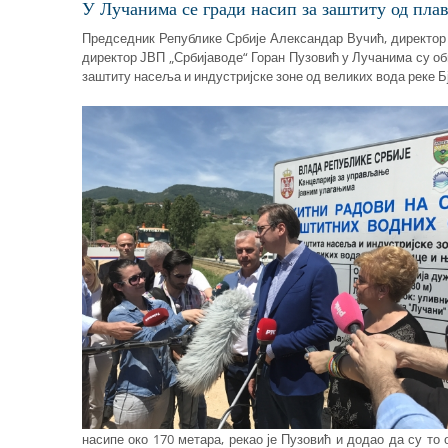
У Лучанима се гради насип за заштиту од пл
Председник Републике Србије Александар Вучић, директор
директор ЈВП „Србијаводе“ Горан Пузовић у Лучанима су об
заштиту насеља и индустријске зоне од великих вода реке Б
насипе око 170 метара, рекао је Пузовић и додао да су то