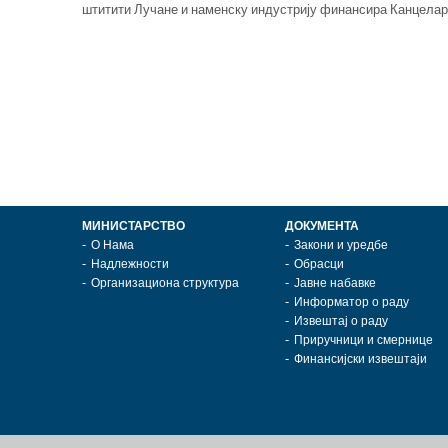
штитити Лучане и наменску индустрију финансира Канцелар
МИНИСТАРСТВО
ДОКУМЕНТА
О Нама
Закони и уредбе
Надлежности
Обрасци
Организациона структура
Јавне набавке
Информатор о раду
Извештај о раду
Приручници и смернице
Финансијски извештаји