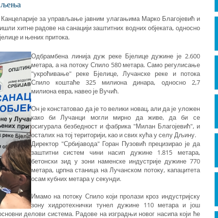
ављења
 Канцеларије за управљање јавним улагањима Марко Благојевић и
ишли хитне радове на санацији заштитних водних објеката, односно
јелице и њених притока.
Одбрамбена линија дуж реке Бјелице дужине је 2.600
метара, а на потоку Спило 580 метара. Само регулисање
"укроћивање" реке Бјелице, Лучанске реке и потока
Спило коштаће 325 милиона динара, односно 2,7
милиона евра, навео је Вучић.
Он је констатовао да је то велики новац, али да је уложен
како би Лучанци могли мирно да живе, да би се
осигурала безбедност и фабрика "Милан Благојевић", и
осталих на тој територији, као и свих кућа у селу Дљину.
Директор "Србијавода" Горан Пузовић прецизирао је да
заштитни систем чини насип дужине 1.815 метара,
бетонски зид у зони наменске индустрије дужине 770
метара, црпна станица на Лучанском потоку, капацитета
осам кубних метара у секунди.
Имамо на потоку Спило који пролази кроз индустријску
зону хидротехнички тунел дужине 110 метара и још
 основни делови система. Радове на изградњи новог насипа који ће