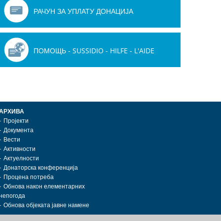
РАЧУН ЗА УПЛАТУ ДОНАЦИЈА
ПОМОЩЬ - SUSSIDIO - HILFE - L'AIDE
АРХИВА
Пројекти
Документа
Вести
Активности
Актуелности
Донаторска конференција
Процена потреба
Обнова након елементарних
непогода
Обнова објеката јавне намене