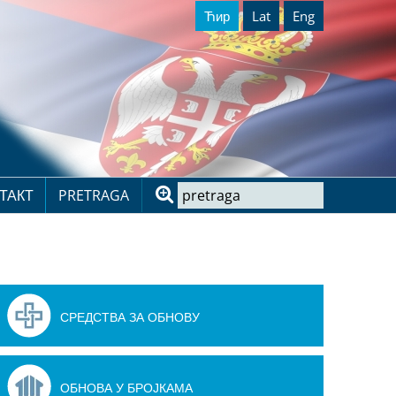
Ћир
Lat
Eng
ТАКТ
PRETRAGA
СРЕДСТВА ЗА ОБНОВУ
ОБНОВА У БРОЈКАМА