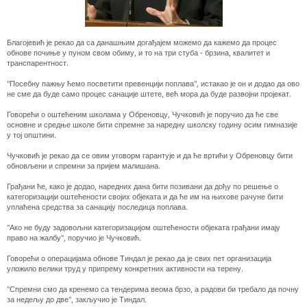
Благојевић је рекао да са данашњим догађајем можемо да кажемо да процес
обнове почиње у пуном свом обиму, и то на три стуба - брзина, квалитет и
транспарентност.
"Посебну пажњу ћемо посветити превенцији поплава", истакао је он и додао да ово
не сме да буде само процес санације штете, већ мора да буде развојни пројекат.
Говорећи о оштећеним школама у Обреновцу, Чучковић је поручио да ће све
основне и средње школе бити спремне за наредну школску годину осим гимназије
у тој општини.
Чучковић је рекао да се овим уговорм гарантује и да ће вртићи у Обреновцу бити
обновљени и спремни за пријем малишана.
Грађани ће, како је додао, наредних дана бити позивани да дођу по решење о
категоризацији оштећености својих објеката и да ће им на њихове рачуне бити
уплаћена средства за санацију последица поплава.
"Ако не буду задовољни категоризацијом оштећености објеката грађани имају
право на жалбу", поручио је Чучковић.
Говорећи о операцијама обнове Тиндал је рекао да је свих пет организација
уложило велики труд у припрему конкретних активности на терену.
"Спремни смо да кренемо са тендерима веома брзо, а радови би требало да почну
за недељу до две", закључио је Тиндал.