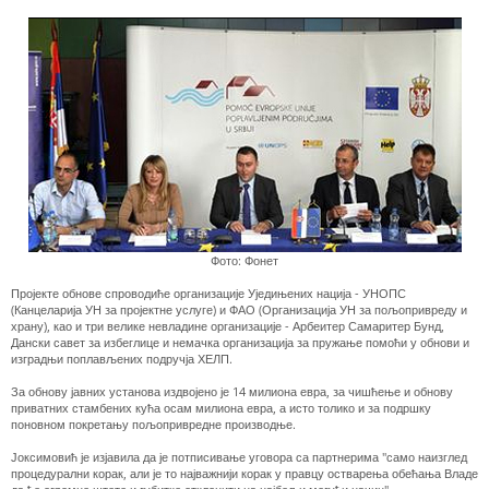
Фото: Фонет
Пројекте обнове спроводиће организације Уједињених нација - УНОПС
(Канцеларија УН за пројектне услуге) и ФАО (Организација УН за пољопривреду и
храну), као и три велике невладине организације - Арбеитер Самаритер Бунд,
Дански савет за избеглице и немачка организација за пружање помоћи у обнови и
изградњи поплављених подручја ХЕЛП.
За обнову јавних установа издвојено је 14 милиона евра, за чишћење и обнову
приватних стамбених кућа осам милиона евра, а исто толико и за подршку
поновном покретању пољопривредне производње.
Јоксимовић је изјавила да је потписивање уговора са партнерима "само наизглед
процедурални корак, али је то најважнији корак у правцу остварења обећања Владе