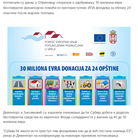
потписали су данас у Обреновцу споразум о одобравању 30 милиона евра
бесповратне финансијске помоћи из претприступних ИПА фондова за обнову 24
општине после мајских поплава.
Девенпорт и Јоксимовић су изразили очекивање да ће Србија добити и додатна
бесповратна средства из европског Фонда солидарности у висини од 40 до 50
милиона евра.
"Србија ће имати исти приступ тим фондовима као да је већ постала чланица ЕУ",
рекао је Девенпорт на конференцији за новинаре приликом потписивања