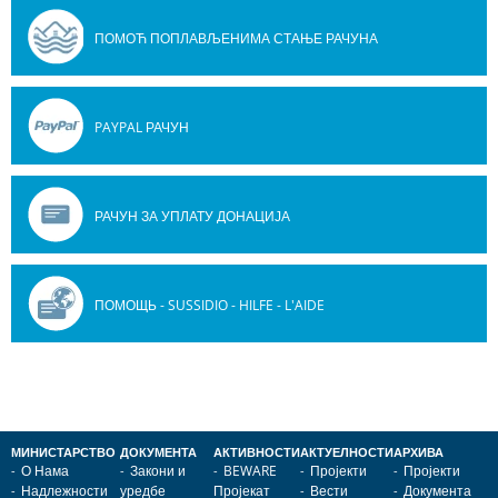
ПОМОЋ ПОПЛАВЉЕНИМА СТАЊЕ РАЧУНА
PAYPAL РАЧУН
РАЧУН ЗА УПЛАТУ ДОНАЦИЈА
ПОМОЩЬ - SUSSIDIO - HILFE - L'AIDE
МИНИСТАРСТВО
ДОКУМЕНТА
АКТИВНОСТИ
АКТУЕЛНОСТИ
АРХИВА
О Нама
Закони и
BEWARE
Пројекти
Пројекти
Надлежности
уредбе
Пројекат
Вести
Документа