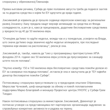
споразума у обреновачкој Гимназији.
Према његовим речима, Србија до прве половине августа треба да поднесе захтев
за та додатна средства о којем ће ЕУ одлучити до краја године.
Јоксимовић је изјавила да је прошле седмице европском комесару за регионални
развој Јоханесу Хану предала нацрт верзије апликације за средства из Фонда
солидарности, а реч је о, како је прецизирала, додатним бесповратним средствима
у вредности од 40 до 50 милиона евра.
"Очекујем да ћемо то идуће недеље, можда чак и у понедељак, усвојити на Влади,
што значи да ћемо онда званично идуће недеље аплицирати, пре последњег
термина који имамо на располагању", рекла је она.
Јоксимовић је, такође, навела да "смо у програмирању претприступних ИПА
фондова 2014. године око 50 милиона евра успели да преусмеримо за санацију
штете после поплава".
"Укупно између 150 и 160 милиона евра бесповратних средстава помоћи долази из
ЕУ за санирање последица поплава", истакла је она и закључила да је "ЕУ највећи
донатор бесповратне помоћи Србији".
Потписивању споразума присуствовали су и председник општине Обреновац
Мирослав Чучковић, шеф канцеларије за обнову и помоћ поплављеним
подручјима Марко Благојевић и менаџер Пројектног центра УНОПС у Србији Грем
Тиндал.
Након потписивања споразума са министарком Јоксимовић, Девенпорт је
потписао уговоре са представницима пет партнерских организација задужених за
спровођење конкретних активности и радова на терену.