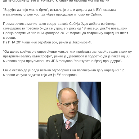
да ће огромне штете и губитке отклонити на најбољи могући начин".
"Верујте да није могло брже", истакла је она и додала да је ЕУ показала
максималну спремност да убрза процедуре и помогне Србији.
Према речима министарке средства која Србија буде добила из Фонда
солидарности требало би да се утроше у року од 18 месеци, док ће новац који
Србија повуче из "Из ИПА фондова 2012" морати да потроши у наредних шест
месеци.
Из ИПА 2014 још није одређен рок, рекла је Јоксимовић.
"Од данас крећемо у спровођење конкретних пројеката за помоћ људима који су
претрпели велику катастрофу", рекао је Девенпорт и подсетио да је пакет од 30
милиона евра преусмерен из ИПА фондова "по изузетно брзој процедури".
Он је указао да је сада велика одговорност на партнерима да у наредних 12
месеци испуне задатке које им је ЕУ поверила.