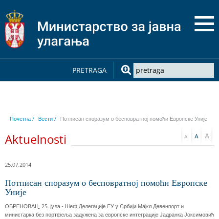
PRETRAGA
Почетна /
Вести /
Потписан споразум о бесповратној помоћи Европске Уније
Aktuelnosti
25.07.2014
Потписан споразум о бесповратној помоћи Европске
Уније
ОБРЕНОВАЦ, 25. јула - Шеф Делегације ЕУ у Србији Мајкл Девенпорт и
министарка без портфеља задужена за европске интеграције Јадранка Јоксимовић