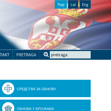
Ћир
Lat
Eng
ТАКТ
PRETRAGA
СРЕДСТВА ЗА ОБНОВУ
ОБНОВА У БРОЈКАМА