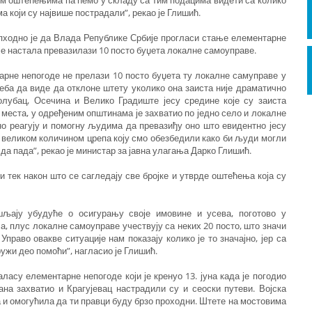
им оштећењима па ћемо у складу са тим подацима видети са колико
 који су највише пострадали”, рекао је Глишић.
пходно је да Влада Републике Србије прогласи стање елементарне
 је настала превазилази 10 посто буџета локалне самоуправе.
арне непогоде не прелази 10 посто буџета ту локалне самуправе у
ба да виде да отклоне штету уколико она заиста није драматично
лубац, Осечина и Велико Градиште јесу средине које су заиста
а места, у одређеним општинама је захватио по једно село и локалне
но реагују и помогну људима да превазиђу оно што евидентно јесу
 великом количином црепа коју смо обезбедили како би људи могли
 да пада”, рекао је министар за јавна улагања Дарко Глишић.
 тек након што се сагледају све бројке и утврде оштећења која су
љају убудуће о осигурању своје имовине и усева, поготово у
, плус локалне самоуправе учествују са неких 20 посто, што значи
Управо овакве ситуације нам показају колико је то значајно, јер са
ружи део помоћи”, нагласио је Глишић.
асу елементарне непогоде који је кренуо 13. јуна када је погодио
на захватио и Крагујевац настрадили су и сеоски путеви. Војска
 и омогућила да ти правци буду брзо проходни. Штете на мостовима