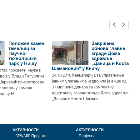
Положен камен
Завршена
темељац за
обнова главне
Научно-
зграде Дома
технолошки
здравља
парк у Нишу
„Даница и Коста
Шамановић“ у Книћу
стар просвете, науке и
су
24.10.2018 Канцеларија за управљање
воја у Влади Републике
ен
јавним улагањима издвојила је више од
Шарчевић присуствовао
шк
37 милиона динара за комплетну
 полагању камена
Ал
адаптацију главне зграде Дома здравља
радњу Н…
ј…
„Даница и Коста Шамано…
АКТИВНОСТИ
АКТУЕЛНОСТИ
BEWARE Пројекат
Пројекти