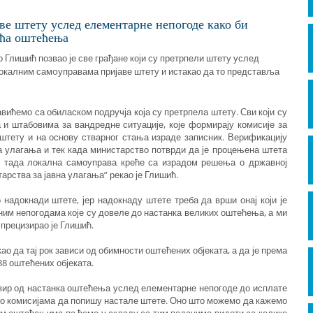
ве штету услед елементарне непогоде како би
ећа оштећења
 Глишић позвао је све грађане који су претрпели штету услед
 локалним самoуправама пријаве штету и истакао да то представља
авићемо са обиласком подручја која су претрпела штету. Сви који су
и штабовима за вандредне ситуације, које формирају комисије за
 штету и на основу стварног стања израде записник. Верификацију
 улагања и тек када министарство потврди да је процењена штета
де тада локална самоуправа креће са израдом решења о државној
арства за јавна улагања” рекао је Глишић.
 надокнади штете, јер надокнаду штете треба да врши онај који је
ним непогодама које су довеле до настанка великих оштећења, а ми
 прецизирао је Глишић.
ао да тај рок зависи од обимности оштећених објеката, а да је према
8 оштећених објеката.
квир од настанка оштећења услед елементарне непогоде до исплате
бно комисијама да попишу настале штете. Оно што можемо да кажемо