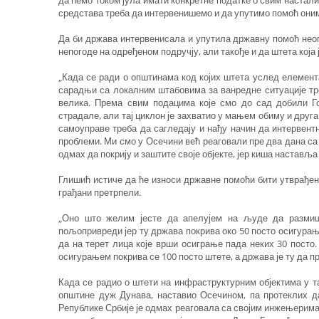
да ћемо током јула имати конкретне податке о свим настал
средстава треба да интервенишемо и да упутимо помоћ онима
Да би држава интервенисала и упутила државну помоћ нео
непогоде на одређеном подручју, али такође и да штета која
„Када се ради о општинама код којих штета услед елемент
сарадњи са локалним штабовима за ванредне ситуације тре
велика. Према свим подацима које смо до сад добили Го
страдале, али тај циклон је захватио у мањем обиму и друг
самоуправе треба да сагледају и нађу начин да интервент
проблеми. Ми смо у Осечини већ реаговали пре два дана са
одмах да покрију и заштите своје објекте, јер киша наставља
Глишић истиче да ће износи државне помоћи бити утврађени
грађани претрпели.
„Оно што желим јесте да апелујем на људе да размиш
пољопривреди јер ту држава покрива око 50 посто осигурања
да на терет лица које врши осиграње пада неких 30 посто. 
осигурањем покрива се 100 посто штете, а држава је ту да п
Када се радио о штети на инфраструктурним објектима у тал
општине дуж Дунава, наставио Осечином, па протеклих да
Републике Србије је одмах реаговала са својим инжењерима