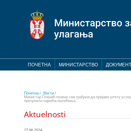
ПОЧЕТНА
МИНИСТАРСТВО
ДОКУМЕН
Почетна /
Вести /
Министар Глишић позвао све грађане да пријаве штету усле
претрпели највећа оштећења
Aktuelnosti
27.06.2024