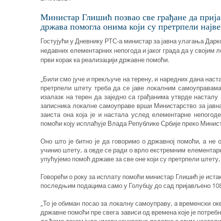
Министар Глишић позвао све грађане да прија
држава помогла онима који су претрпели најв
Гостујући у Дневнику РТС-а министар за јавна улaгања Дарко
недавних елементарних непогода и јаког града да у својим
први корак ка реализацији државне помоћи.
„Били смо јуче и прекључе на терену, и наредних дана наст
претрпели штету треба да се јаве локалним самоуправама 
изалазк на терен да заједно са грађанима утврде насталу
записника локалне самоуправе врши Министарство за јавна
заиста она која је и настала услед елементарне непого
помоћи коју исплаћује Влада Републике Србије преко Минист
Оно што је битно је да говоримо о државној помоћи, а не о
учинио штету, а овде се ради о врло екстремним елементар
упућујемо помоћ државе за све оне који су претрпели штету,
Говорећи о року за исплату помоћи министар Глишић је истак
последњим подацима само у Голубцу до сад пријављено 108
„То је обиман посао за локалну самоуправу, а временски о
државне помоћи пре свега зависи од времена које је потре