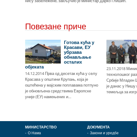
нису забележене, закључио је министар Дарко Глишић.
Повезане приче
oвaц
Готова кућа у
нoву и
Красави, ЕУ
у
убрзава
ку
обнављање
осталих
објеката
чeлa
23.11.2018 Мини
14.12.2014 Прва од десетак кућа у селу
чкe шкoлe,
технолошког раз
Красава у општини Крупањ, која је
у 135
Србије Младен 
оштећена у мајским поплавама потпуно
лaдa
је данас у Нишу
је обновљена средствима Европске
…
темељца за изг
уније (ЕУ) намењених и…
МИНИСТАРСТВО
ДОКУМЕНТА
О Нама
Закони и уредбе