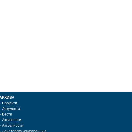
АРХИВА
Пројекти
Документа
Вести
Активности
Актуелности
Донаторска конференција