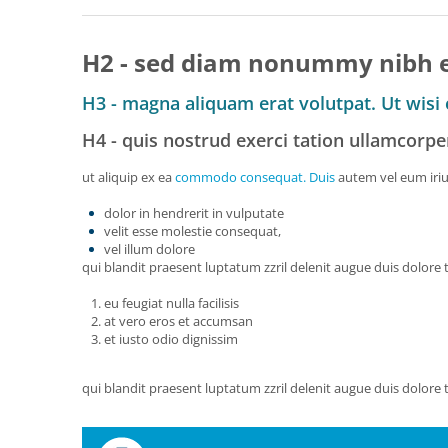
H2 - sed diam nonummy nibh eu
H3 - magna aliquam erat volutpat. Ut wis
H4 - quis nostrud exerci tation ullamcorper
ut aliquip ex ea
commodo consequat. Duis
autem vel eum iri
dolor in hendrerit in vulputate
velit esse molestie consequat,
vel illum dolore
qui blandit praesent luptatum zzril delenit augue duis dolore te 
eu feugiat nulla facilisis
at vero eros et accumsan
et iusto odio dignissim
qui blandit praesent luptatum zzril delenit augue duis dolore te 