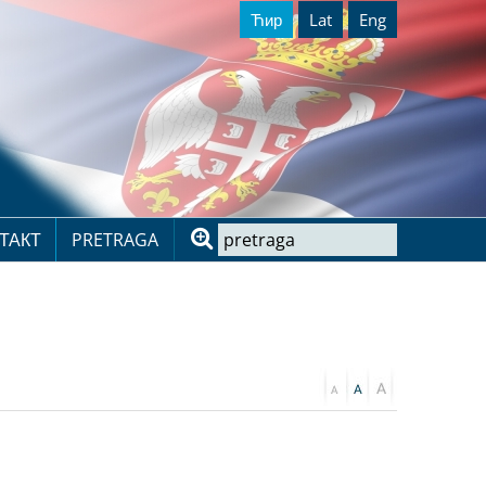
Ћир
Lat
Eng
ТАКТ
PRETRAGA