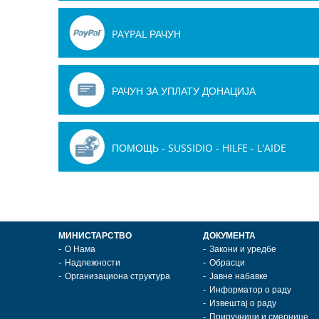
PAYPAL РАЧУН
РАЧУН ЗА УПЛАТУ ДОНАЦИЈА
ПОМОЩЬ - SUSSIDIO - HILFE - L'AIDE
МИНИСТАРСТВО
ДОКУМЕНТА
О Нама
Закони и уредбе
Надлежности
Обрасци
Организациона структура
Јавне набавке
Информатор о раду
Извештај о раду
Приручници и смернице