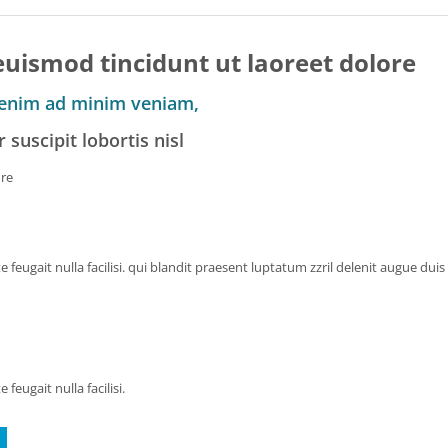
ismod tincidunt ut laoreet dolore
i enim ad minim veniam,
 suscipit lobortis nisl
ure
feugait nulla facilisi. qui blandit praesent luptatum zzril delenit augue duis do
feugait nulla facilisi.