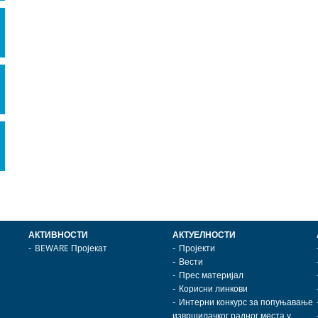
АКТИВНОСТИ
АКТУЕЛНОСТИ
BEWARE Пројекат
Пројекти
Вести
Прес материјал
Корисни линкови
Интерни конкурс за попуњавање
извршилачког радног места у