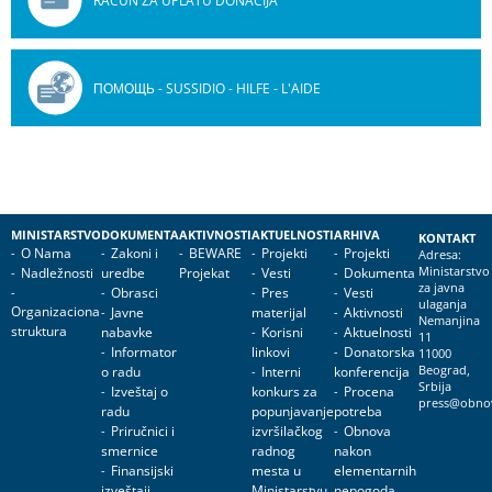
RAČUN ZA UPLATU DONACIJA
ПОМОЩЬ - SUSSIDIO - HILFE - L'AIDE
MINISTARSTVO
DOKUMENTA
AKTIVNOSTI
AKTUELNOSTI
ARHIVA
KONTAKT
O Nama
Zakoni i
BEWARE
Projekti
Projekti
Adresa:
Nadležnosti
uredbe
Projekat
Vesti
Dokumenta
Ministarstvo
za javna
Obrasci
Pres
Vesti
ulaganja
Organizaciona
Javne
materijal
Aktivnosti
Nemanjina
struktura
nabavke
Korisni
Aktuelnosti
11
Informator
linkovi
Donatorska
11000
o radu
Interni
konferencija
Beograd,
Srbija
Izveštaj o
konkurs za
Procena
press@obnov
radu
popunjavanje
potreba
Priručnici i
izvršilačkog
Obnova
smernice
radnog
nakon
Finansijski
mesta u
elementarnih
izveštaji
Ministarstvu
nepogoda