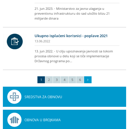
21. jun 2023. - Ministarstvo za javna ulaganja u
preventivnu infrastrukturu do sad uložilo blizu 21
milijarde dinara
Ukupno isplaćeni korisnici - poplave 2021
13.06.2022
13. jun 2022. - U cilju upoznavanja javnosti sa tokom
procesa obnove u delu koji se tiče implementacije
Državnog programa po…
1
2
3
4
5
6
SREDSTVA ZA OBNOVU
OBNOVA U BROJKAMA