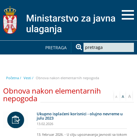
PRETRAGA
Početna /
Vesti /
Obnova nakon elementarnih nepogoda
Obnova nakon elementarnih
nepogoda
Ukupno isplaćeni korisnici - olujno nevreme u
julu 2023
13.02.2026
13. februar 2026. - U cilju upoznavanja javnosti sa tokom