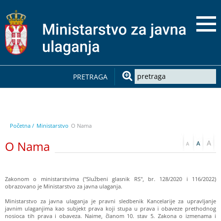
PRETRAGA
Početna /
Ministarstvo
O Nama
O Nama
Zakonom o ministarstvima ("Službeni glasnik RS", br. 128/2020 i 116/2022)
obrazovano je Ministarstvo za javna ulaganja.
Ministarstvo za javna ulaganja je pravni sledbenik Kancelarije za upravljanje
javnim ulaganjima kao subjekt prava koji stupa u prava i obaveze prethodnog
nosioca tih prava i obaveza. Naime, članom 10. stav 5. Zakona o izmenama i