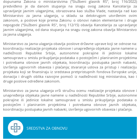
dopunama Zakona o ministarstvima ("Službeni glasnik RS", broj 116/2022)
predviđeno je da danom stupanja na snagu ovog zakona Kancelarija za
upravljanje javnim ulaganjima, obrazovana kao služba Vlade, nastavlja rad kao
Ministarstvo za javna ulaganja, u skladu sa delokrugom utvrđenim ovim
zakonom, a poslove koje prema Zakonu o obnovi nakon elementarne i druge
nepogode ("Službeni glasnik RS", broj 112/15) obavlja Kancelarija za upravljanje
javnim ulaganjima, od dana stupanja na snagu ovog zakona obavlja Ministarstvo
za javna ulaganja.
Ministarstvo za javna ulaganja obavlja poslove državne uprave koji se odnose na:
koordinaciju realizacije projekata obnove i unapređenja objekata javne namene u
nadležnosti Republike Srbije, autonomne pokrajine ili jedinice lokalne
samouprave u smislu prikupljanja podataka o postojećim i planiranim projektima
i potrebama obnove javnih objekata, koordinaciju postupaka javnih nabavki,
izvršenja ugovornih obaveza i plaćanja; stvaranje uslova za pristup i realizaciju
projekata koji se finansiraju iz sredstava pretpristupnih fondova Evropske unije,
donacija i drugih oblika razvojne pomoći iz nadležnosti tog ministarstva, kao i
druge poslove određene zakonom.
Ministarstvo za javna ulaganja vrši stručnu ocenu realizacije projekata obnove i
unapređenja objekata javne namene u nadležnosti Republike Srbije, autonomne
pokrajine ili jedinice lokalne samouprave u smislu prikupljanja podataka o
postojećim i planiranim projektima i potrebama obnove javnih objekata,
koordinaciju postupaka javnih nabavki, izvršenja ugovornih obaveza i plaćanja.
SREDSTVA ZA OBNOVU