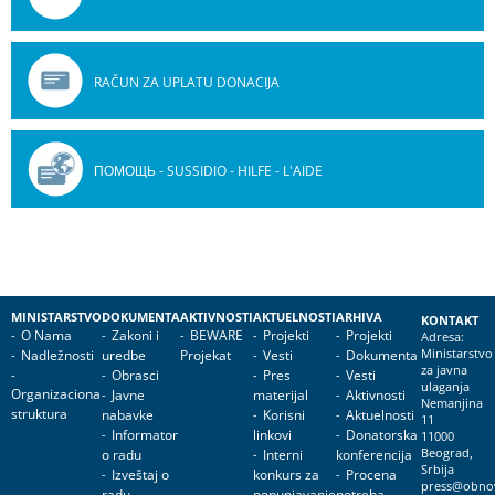
RAČUN ZA UPLATU DONACIJA
ПОМОЩЬ - SUSSIDIO - HILFE - L'AIDE
MINISTARSTVO
DOKUMENTA
AKTIVNOSTI
AKTUELNOSTI
ARHIVA
KONTAKT
O Nama
Zakoni i
BEWARE
Projekti
Projekti
Adresa:
Nadležnosti
uredbe
Projekat
Vesti
Dokumenta
Ministarstvo
za javna
Obrasci
Pres
Vesti
ulaganja
Organizaciona
Javne
materijal
Aktivnosti
Nemanjina
struktura
nabavke
Korisni
Aktuelnosti
11
Informator
linkovi
Donatorska
11000
o radu
Interni
konferencija
Beograd,
Srbija
Izveštaj o
konkurs za
Procena
press@obnov
radu
popunjavanje
potreba