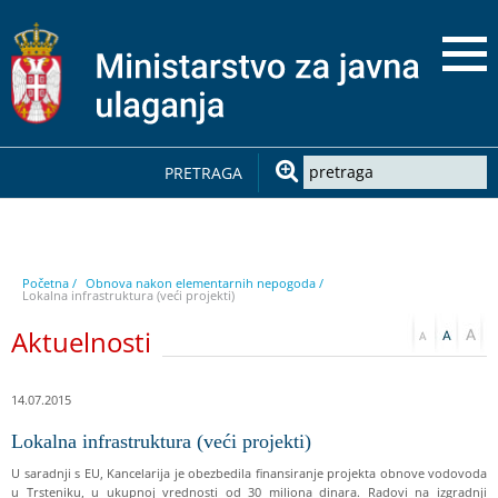
PRETRAGA
Početna /
Obnova nakon elementarnih nepogoda /
Lokalna infrastruktura (veći projekti)
Aktuelnosti
14.07.2015
Lokalna infrastruktura (veći projekti)
U saradnji s EU, Kancelarija je obezbedila finansiranje projekta obnove vodovoda
u Trsteniku, u ukupnoj vrednosti od 30 miliona dinara. Radovi na izgradnji