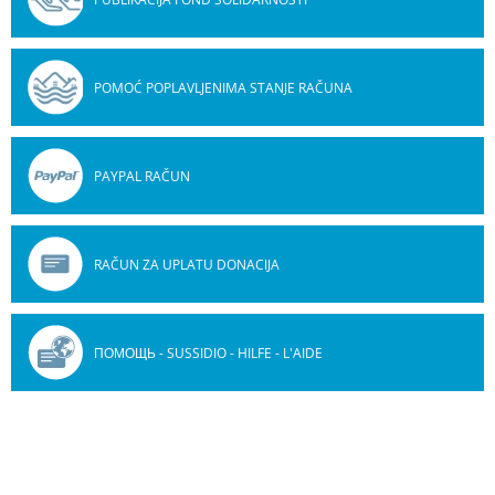
POMOĆ POPLAVLJENIMA STANJE RAČUNA
PAYPAL RAČUN
RAČUN ZA UPLATU DONACIJA
ПОМОЩЬ - SUSSIDIO - HILFE - L'AIDE