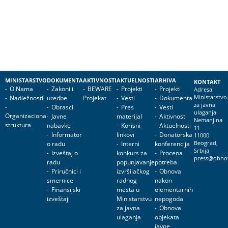
MINISTARSTVO
DOKUMENTA
AKTIVNOSTI
AKTUELNOSTI
ARHIVA
KONTAKT
O Nama
Zakoni i
BEWARE
Projekti
Projekti
Adresa:
Nadležnosti
uredbe
Projekat
Vesti
Dokumenta
Ministarstvo
za javna
Obrasci
Pres
Vesti
ulaganja
Organizaciona
Javne
materijal
Aktivnosti
Nemanjina
struktura
nabavke
Korisni
Aktuelnosti
11
Informator
linkovi
Donatorska
11000
o radu
Interni
konferencija
Beograd,
Srbija
Izveštaj o
konkurs za
Procena
press@obnov
radu
popunjavanje
potreba
Priručnici i
izvršilačkog
Obnova
smernice
radnog
nakon
Finansijski
mesta u
elementarnih
izveštaji
Ministarstvu
nepogoda
za javna
Obnova
ulaganja
objekata
javne