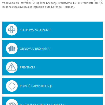
vodovoda su završeni. U opštini Krupanj, sredstvima EU u vrednosti od 4,5
miliona evra završava se izgradnja puta Korenita – Krupanj.
SREDSTVA ZA OBNOVU
OBNOVA U BROJKAMA
PREVENCIJA
POMOĆ EVROPSKE UNIJE
PUBLIKACIJA FOND SOLIDARNOSTI