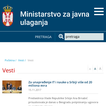
PRETRAGA
Početna /
Vesti /
Vesti
Vesti
Za unapređenje IT i nauke u Srbiji više od 20
miliona evra
15.11.2017
Predsednica Vlade Republike Srbije Ana Brnabić
prisustvovala je danas u Beogradu potpisivanju ugovora