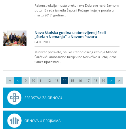
Rekonstrukcija mosta preko reke Dobrave na državnom
putu I B reda između Šapca i Požege, koja je počela u
martu 2017. godine…
Nova školska godina u obnovljenoj školi
„Stefan Nemanja“ u Novom Pazaru
04.09.2017
Ministar prosvete, nauke i tehnološkog razvoja Mladen
Šarčević i ambasador Kraljevine Norveške u Srbiji Arne
Sanes Bjornstad…
9
10
11
12
13
14
15
16
17
18
19
SREDSTVA ZA OBNOVU
OBNOVA U BROJKAMA