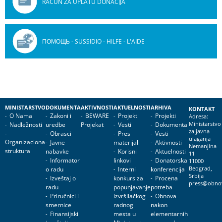
RAČUN ZA UPLATU DONACIJA
ПОМОЩЬ - SUSSIDIO - HILFE - L'AIDE
MINISTARSTVO
DOKUMENTA
AKTIVNOSTI
AKTUELNOSTI
ARHIVA
KONTAKT
O Nama
Zakoni i
BEWARE
Projekti
Projekti
Adresa:
Nadležnosti
uredbe
Projekat
Vesti
Dokumenta
Ministarstvo
za javna
Obrasci
Pres
Vesti
ulaganja
Organizaciona
Javne
materijal
Aktivnosti
Nemanjina
struktura
nabavke
Korisni
Aktuelnosti
11
Informator
linkovi
Donatorska
11000
o radu
Interni
konferencija
Beograd,
Srbija
Izveštaj o
konkurs za
Procena
press@obnov
radu
popunjavanje
potreba
Priručnici i
izvršilačkog
Obnova
smernice
radnog
nakon
Finansijski
mesta u
elementarnih