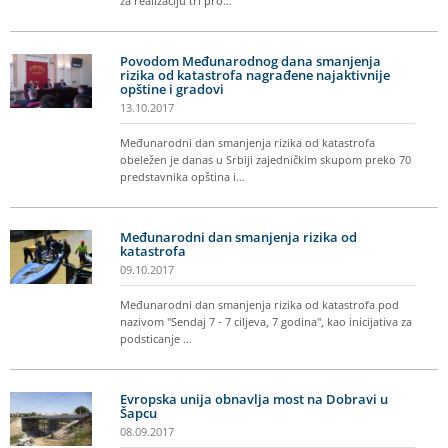
za realizaciju tri pro…
Povodom Međunarodnog dana smanjenja
rizika od katastrofa nagrađene najaktivnije
opštine i gradovi
13.10.2017
Međunarodni dan smanjenja rizika od katastrofa
obeležen je danas u Srbiji zajedničkim skupom preko 70
predstavnika opština i…
Međunarodni dan smanjenja rizika od
katastrofa
09.10.2017
Međunarodni dan smanjenja rizika od katastrofa pod
nazivom "Sendaj 7 - 7 ciljeva, 7 godina", kao inicijativa za
podsticanje …
Evropska unija obnavlja most na Dobravi u
Šapcu
08.09.2017