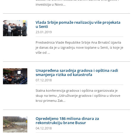
investicija u Novo…
Vlada Srbije pomaže realizaciju više projekata
u Senti
23.01.2019
Predsednica Vlade Republike Srbije Ana Brnabić izjavila
je danas da je u izgradnju nove toplane u Senti, iz koje je
više od …
Unapređena saradnja gradova i opština radi
smanjenja rizika od katastrofa
07.12.2018
Stalna konferencija gradova i opština organizovala je
skup na temu „Udruživanje gradova i opština u slivove
kroz primenu Zak…
Opredeljeno 186 miliona dinara za
rekonstrukciju brane Busur
04.12.2018