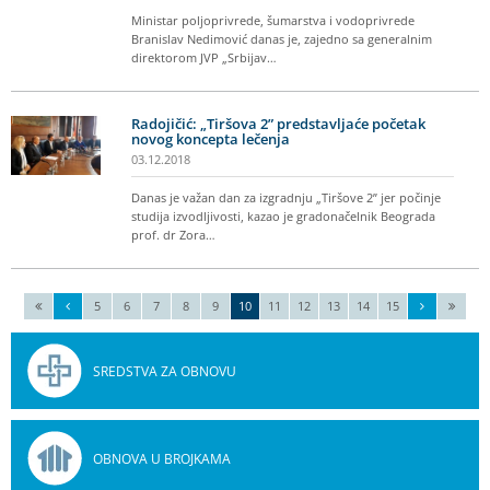
Ministar poljoprivrede, šumarstva i vodoprivrede
Branislav Nedimović danas je, zajedno sa generalnim
direktorom JVP „Srbijav…
Radojičić: „Tiršova 2” predstavljaće početak
novog koncepta lečenja
03.12.2018
Danas je važan dan za izgradnju „Tiršove 2” jer počinje
studija izvodljivosti, kazao je gradonačelnik Beograda
prof. dr Zora…
5
6
7
8
9
10
11
12
13
14
15
SREDSTVA ZA OBNOVU
OBNOVA U BROJKAMA