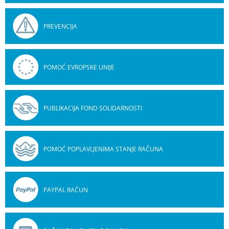
PREVENCIJA
POMOĆ EVROPSKE UNIJE
PUBLIKACIJA FOND SOLIDARNOSTI
POMOĆ POPLAVLJENIMA STANJE RAČUNA
PAYPAL RAČUN