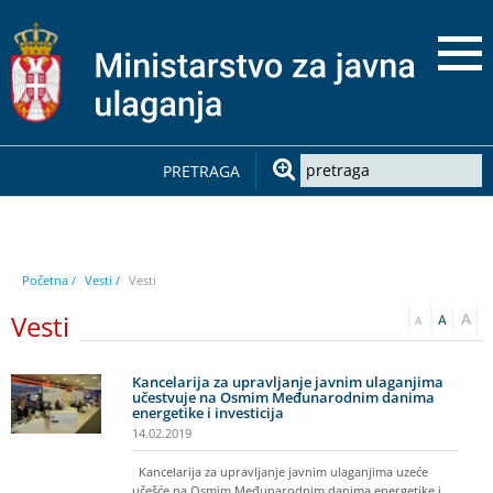
PRETRAGA
Početna /
Vesti /
Vesti
Vesti
Kancelarija za upravljanje javnim ulaganjima
učestvuje na Osmim Međunarodnim danima
energetike i investicija
14.02.2019
Kancelarija za upravljanje javnim ulaganjima uzeće
učešće na Osmim Međunarodnim danima energetike i