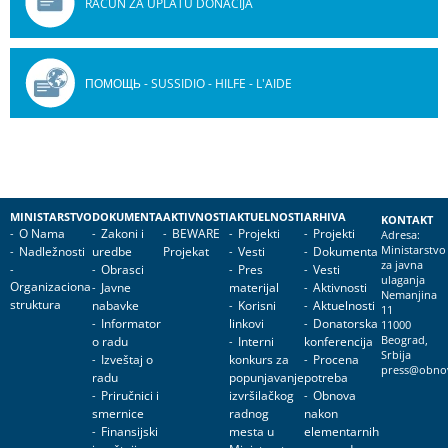
RAČUN ZA UPLATU DONACIJA
ПОМОЩЬ - SUSSIDIO - HILFE - L'AIDE
MINISTARSTVO
DOKUMENTA
AKTIVNOSTI
AKTUELNOSTI
ARHIVA
KONTAKT
O Nama
Zakoni i
BEWARE
Projekti
Projekti
Adresa:
Nadležnosti
uredbe
Projekat
Vesti
Dokumenta
Ministarstvo
za javna
Obrasci
Pres
Vesti
ulaganja
Organizaciona
Javne
materijal
Aktivnosti
Nemanjina
struktura
nabavke
Korisni
Aktuelnosti
11
Informator
linkovi
Donatorska
11000
o radu
Interni
konferencija
Beograd,
Srbija
Izveštaj o
konkurs za
Procena
press@obnov
radu
popunjavanje
potreba
Priručnici i
izvršilačkog
Obnova
smernice
radnog
nakon
Finansijski
mesta u
elementarnih