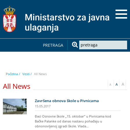
PRETRAGA
Početna /
Vesti /
All News
All News
Završena obnova škole u Pivnicama
15.05.2017
Đaci Osnovne škole „15. oktobar“ u Pivnicama kod
Bačke Palanke od danas nastavu pohađaju u
obnonovljenoj zgradi škole. Vlada…