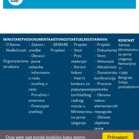
MINISTARSTVO
DOKUMENTA
AKTIVNOSTI
AKTUELNOSTI
ARHIVA
KONTAKT
O Nama
Zakoni i
BEWARE
Projekti
Projekti
Adresa:
Nadležnosti
uredbe
Projekat
Vesti
Dokumenta
Ministarstvo
za javna
Obrasci
Pres
Vesti
ulaganja
Organizaciona
Javne
materijal
Aktivnosti
Nemanjina
struktura
nabavke
Korisni
Aktuelnosti
11
Informator
linkovi
Donatorska
11000
o radu
Interni
konferencija
Beograd,
Srbija
Izveštaj o
konkurs za
Procena
press@obnov
radu
popunjavanje
potreba
Priručnici i
izvršilačkog
Obnova
smernice
radnog
nakon
Finansijski
mesta u
elementarnih
izveštaji
Ministarstvu
nepogoda
za javna
Obnova
ulaganja
objekata
javne
namene
Ovaj web sajt koristi kolačiće kako bismo
Prihvatam!