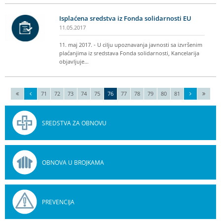
Isplaćena sredstva iz Fonda solidarnosti EU
11.05.2017
11. maj 2017. - U cilju upoznavanja javnosti sa izvršenim
plaćanjima iz sredstava Fonda solidarnosti, Kancelarija
objavljuje…
71
72
73
74
75
76
77
78
79
80
81
SREDSTVA ZA OBNOVU
OBNOVA U BROJKAMA
PREVENCIJA