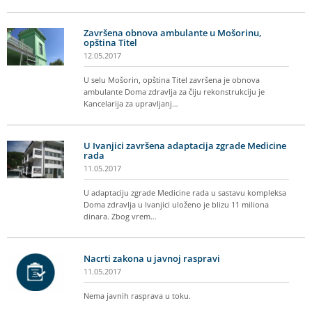
Završena obnova ambulante u Mošorinu,
opština Titel
12.05.2017
U selu Mošorin, opština Titel završena je obnova
ambulante Doma zdravlja za čiju rekonstrukciju je
Kancelarija za upravljanj…
U Ivanjici završena adaptacija zgrade Medicine
rada
11.05.2017
U adaptaciju zgrade Medicine rada u sastavu kompleksa
Doma zdravlja u Ivanjici uloženo je blizu 11 miliona
dinara. Zbog vrem…
Nacrti zakona u javnoj raspravi
11.05.2017
Nema javnih rasprava u toku.