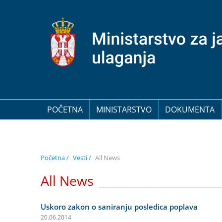
POČETNA
MINISTARSTVO
DOKUMENTA
Početna /
Vesti /
All News
All News
Uskoro zakon o saniranju posledica poplava
20.06.2014