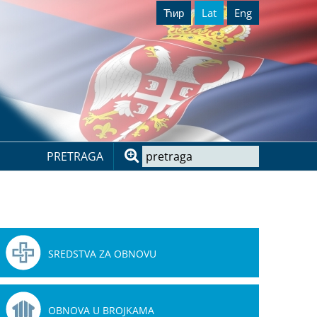
Ћир
Lat
Eng
PRETRAGA
SREDSTVA ZA OBNOVU
OBNOVA U BROJKAMA