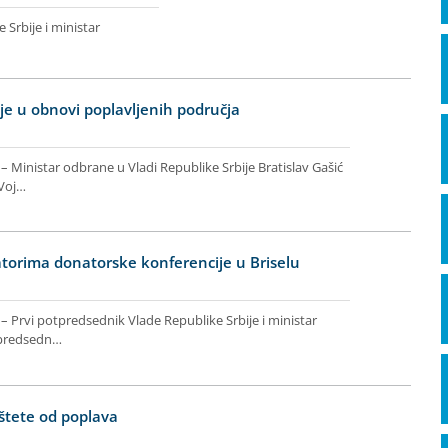
Srbije i ministar
e u obnovi poplavljenih područja
– Ministar odbrane u Vladi Republike Srbije Bratislav Gašić
 Voj…
torima donatorske konferencije u Briselu
 – Prvi potpredsednik Vlade Republike Srbije i ministar
i predsedn…
štete od poplava