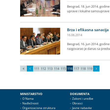
Beograd, 18. jun 2014. godine
uprave i lokalne samouprave
Brza i efikasna sanacija
16.06.2014
Beograd, 16. jun 2014. godine
razgovarao je danas sa pred
111
112
113
114
115
116
117
118
119
MINISTARSTVO
DOKUMENTA
O Nama
Zakoni i uredbe
Nadležnosti
Obrasci
Organizaciona struktura
Javne nabavke