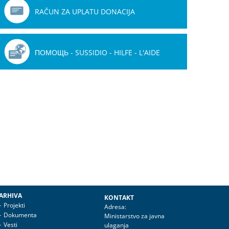
RAČUN ZA UPLATU DONACIJA
ПОМОЩЬ - SUSSIDIO - HILFE - L'AIDE
ARHIVA
KONTAKT
Projekti
Adresa:
Dokumenta
Ministarstvo za javna
Vesti
ulaganja