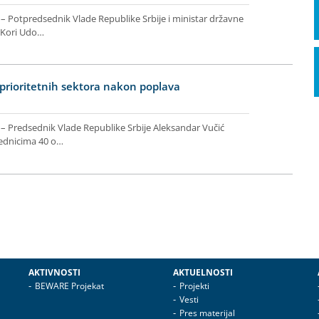
 – Potpredsednik Vlade Republike Srbije i ministar državne
 Kori Udo…
 prioritetnih sektora nakon poplava
 – Predsednik Vlade Republike Srbije Aleksandar Vučić
sednicima 40 o…
AKTIVNOSTI
AKTUELNOSTI
BEWARE Projekat
Projekti
Vesti
Pres materijal