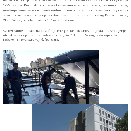
na rekonstrukciji zgrade su završeni i ovo je prva velika obnova nakon izgradnje
1985. godine. Rekonstrukcijom je obuhvaćena adaptaciju fasade, zamenu stolarije,
uređenje kanalizacione i vodovodne mreže i mokrih čvorova, kao i ugradnja
solarnog sistema za grejanje sanitarne vode. U adaptaciju niškog Doma zdravlja,
Vlada Srbije, uložila je skoro 107 miliona dinara.
Svi ovi radovi uticaće na povećanje energetske efikasnosti objekta i na smanjenje
utroška energije. Izvođač radova, firma „GAT“ d.o.o iz Novog Sada započela je
radove na rekonstrukciji 6. februara.