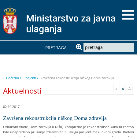
PRETRAGA
Početna /
Projekti /
Završena rekonstrukcija niškog Doma zdravlja
Aktuelnosti
02.10.2017
Završena rekonstrukcija niškog Doma zdravlja
Odlukom Vlade, Dom zdravlja u Nišu, kompletno je rekonstruisan kako bi znatno
bilo unapređeno pružanje zdravstvenih usluga pacijentima u ovom gradu. Radovi