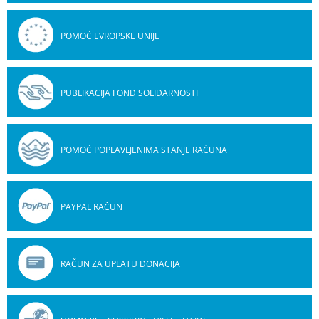
POMOĆ EVROPSKE UNIJE
PUBLIKACIJA FOND SOLIDARNOSTI
POMOĆ POPLAVLJENIMA STANJE RAČUNA
PAYPAL RAČUN
RAČUN ZA UPLATU DONACIJA