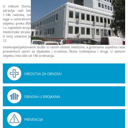
U niškom Domu
zdravlja radi čak
1.146 radnika, od
toga u centralnom
objektu preko 800
i u najvećem broju
medicinske struke.
U ovoj ustanovi je
12
visokospecijalizovanih službi iz raznih oblasti medicine, a godinama uspešno rade
preventivni centri za dijabetes i trudnice, Škola roditeljstva i drugi. U samom
objektu ima više od 140 ordinacija.
SREDSTVA ZA OBNOVU
OBNOVA U BROJKAMA
PREVENCIJA