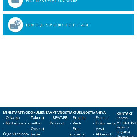
RAČUN ZA UPLATU DONACIJA
ПОМОЩЬ - SUSSIDIO - HILFE - L'AIDE
MINISTARSTVO
DOKUMENTA
AKTIVNOSTI
AKTUELNOSTI
ARHIVA
KONTAKT
O Nama
Zakoni i
BEWARE
Projekti
Projekti
Adresa:
Nadležnosti
uredbe
Projekat
Vesti
Dokumenta
Ministarstvo
za javna
Obrasci
Pres
Vesti
ulaganja
Organizaciona
Javne
materijal
Aktivnosti
Nemanjina