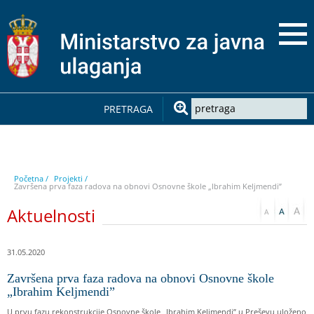
PRETRAGA
Početna /
Projekti /
Završena prva faza radova na obnovi Osnovne škole „Ibrahim Keljmendi”
Aktuelnosti
31.05.2020
Završena prva faza radova na obnovi Osnovne škole
„Ibrahim Keljmendi”
U prvu fazu rekonstrukcije Osnovne škole „Ibrahim Keljmendi” u Preševu uloženo