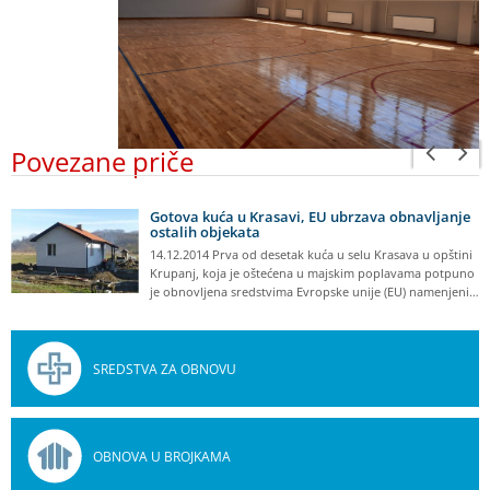
Povezane priče
Gotova kuća u Krasavi, EU ubrzava obnavljanje
ostalih objekata
14.12.2014 Prva od desetak kuća u selu Krasava u opštini
Krupanj, koja je oštećena u majskim poplavama potpuno
je obnovljena sredstvima Evropske unije (EU) namenjeni…
SREDSTVA ZA OBNOVU
OBNOVA U BROJKAMA