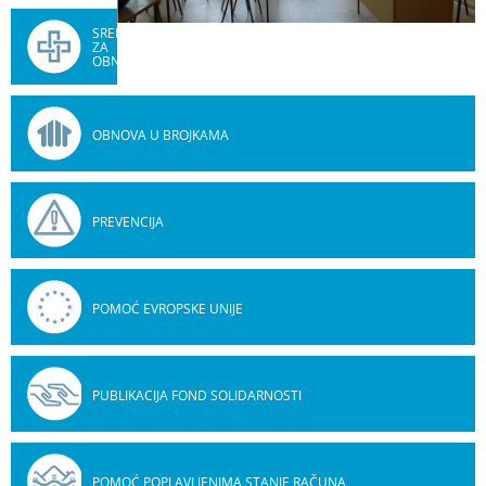
SREDSTVA
ZA
OBNOVU
OBNOVA U BROJKAMA
PREVENCIJA
POMOĆ EVROPSKE UNIJE
PUBLIKACIJA FOND SOLIDARNOSTI
POMOĆ POPLAVLJENIMA STANJE RAČUNA