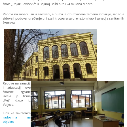
škole „Rajak Pavićević“ u Bajinoj Bašti blizu 24 miliona dinara.
Radovi na sanaciji su u završeni, a njima je obuhvaćena zamena stolarije, sanacija
zidova i podova, uređenje prilaza i trotoara sa drenažom kao i sanacija sanitarnih
čvorova.
Radove na sanaciji
i adaptaciji ove
školske zgrade
izvela je firma
„Kej“ d.o.o iz
Valjeva.
Link ka završenim
radovima na
objektu