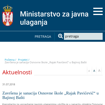
PRETRAGA
Početna /
Projekti /
Završena je sanacija Osnovne škole „Rajak Pavićević“ u Bajinoj Bašti
Aktuelnosti
31.07.2018
Završena je sanacija Osnovne škole „Rajak Pavićević“ u
Bajinoj Bašti
Kancelarija za upravljanje javnim ulaganjima uložila je u sanaciju objekta Osnovne