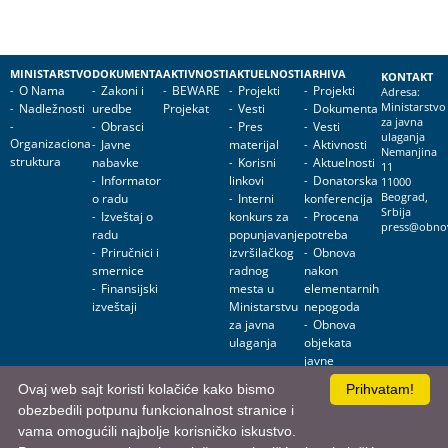
MINISTARSTVO
DOKUMENTA
AKTIVNOSTI
AKTUELNOSTI
ARHIVA
KONTAKT
O Nama
Zakoni i
BEWARE
Projekti
Projekti
Adresa:
Nadležnosti
uredbe
Projekat
Vesti
Dokumenta
Ministarstvo
za javna
Obrasci
Pres
Vesti
ulaganja
Organizaciona
Javne
materijal
Aktivnosti
Nemanjina
struktura
nabavke
Korisni
Aktuelnosti
11
Informator
linkovi
Donatorska
11000
o radu
Interni
konferencija
Beograd,
Srbija
Izveštaj o
konkurs za
Procena
press@obnov
radu
popunjavanje
potreba
Priručnici i
izvršilačkog
Obnova
smernice
radnog
nakon
Finansijski
mesta u
elementarnih
izveštaji
Ministarstvu
nepogoda
za javna
Obnova
ulaganja
objekata
javne
namene
Ovaj web sajt koristi kolačiće kako bismo
Prihvatam!
obezbedili potpunu funkcionalnost stranice i
Ministarstvo za javna ulaganja • Nemanjina 11, 11000 Beograd, Srbija
vama omogućili najbolje korisničko iskustvo.