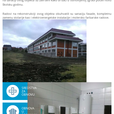
na sanaciji ovog objekta su završeni kako bi đaci u obnovljenoj zgradi počeli novu
školsku godinu.
Radovi na rekonstrukciji ovog objekta obuhvatili su sanaciju fasade, kompletnu
zamenu stolarije kao i elektroenergetske instalacije i molersko farbarske radove.
SREDSTVA
ZA
OBNOVU
OBNOVA
U