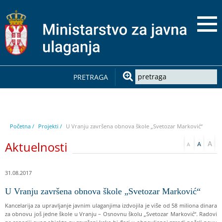
PRETRAGA
Početna /
Projekti /
U Vranju završena obnova škole „Svetozar Marković“
Aktuelnosti
31.08.2017
U Vranju završena obnova škole „Svetozar Marković“
Kancelarija za upravljanje javnim ulaganjima izdvojila je više od 58 miliona dinara
za obnovu još jedne škole u Vranju – Osnovnu školu „Svetozar Marković“. Radovi