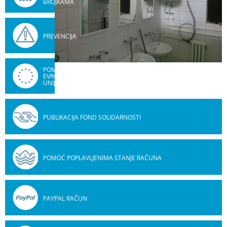
BROJKAMA
PREVENCIJA
POMOĆ
EVROPSKE
UNIJE
PUBLIKACIJA FOND SOLIDARNOSTI
POMOĆ POPLAVLJENIMA STANJE RAČUNA
PAYPAL RAČUN