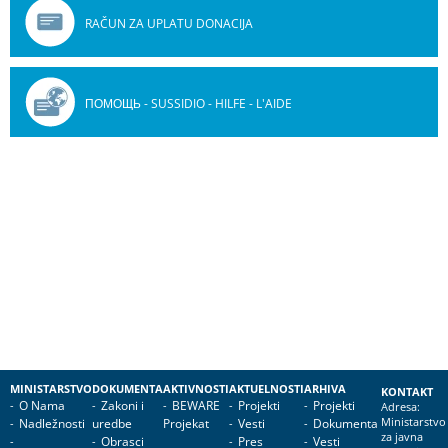
RAČUN ZA UPLATU DONACIJA
ПОМОЩЬ - SUSSIDIO - HILFE - L'AIDE
MINISTARSTVO
DOKUMENTA
AKTIVNOSTI
AKTUELNOSTI
ARHIVA
KONTAKT
O Nama
Zakoni i
BEWARE
Projekti
Projekti
Adresa:
Nadležnosti
uredbe
Projekat
Vesti
Dokumenta
Ministarstvo
za javna
Obrasci
Pres
Vesti