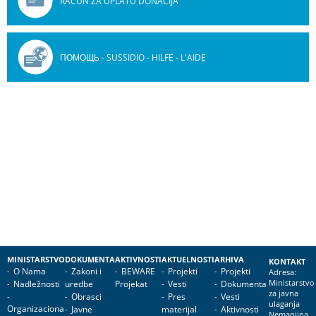
RAČUN ZA UPLATU DONACIJA
ПОМОЩЬ - SUSSIDIO - HILFE - L'AIDE
MINISTARSTVO
DOKUMENTA
AKTIVNOSTI
AKTUELNOSTI
ARHIVA
KONTAKT
O Nama
Zakoni i
BEWARE
Projekti
Projekti
Adresa:
Nadležnosti
uredbe
Projekat
Vesti
Dokumenta
Ministarstvo
za javna
Obrasci
Pres
Vesti
ulaganja
Organizaciona
Javne
materijal
Aktivnosti
Nemanjina