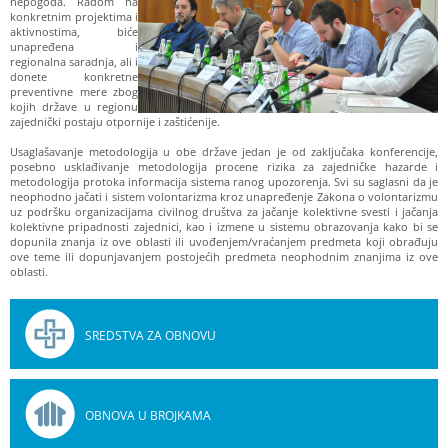
nepogoda. Radom na
konkretnim projektima i
aktivnostima, biće
unapređena i
regionalna saradnja, ali i
donete konkretne
preventivne mere zbog
kojih države u regionu
zajednički postaju otpornije i zaštićenije.
Usaglašavanje metodologija u obe države jedan je od zaključaka konferencije,
posebno usklađivanje metodologija procene rizika za zajedničke hazarde i
metodologija protoka informacija sistema ranog upozorenja. Svi su saglasni da je
neophodno jačati i sistem volontarizma kroz unapređenje Zakona o volontarizmu
uz podršku organizacijama civilnog društva za jačanje kolektivne svesti i jačanja
kolektivne pripadnosti zajednici, kao i izmene u sistemu obrazovanja kako bi se
dopunila znanja iz ove oblasti ili uvođenjem/vraćanjem predmeta koji obrađuju
ove teme ili dopunjavanjem postojećih predmeta neophodnim znanjima iz ove
oblasti.
SREDSTVA ZA OBNOVU
OBNOVA U BROJKAMA