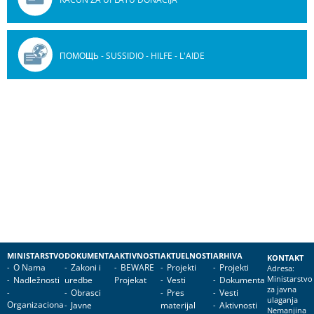
ПОМОЩЬ - SUSSIDIO - HILFE - L'AIDE
MINISTARSTVO
DOKUMENTA
AKTIVNOSTI
AKTUELNOSTI
ARHIVA
KONTAKT
O Nama
Zakoni i
BEWARE
Projekti
Projekti
Adresa:
Nadležnosti
uredbe
Projekat
Vesti
Dokumenta
Ministarstvo
za javna
Obrasci
Pres
Vesti
ulaganja
Organizaciona
Javne
materijal
Aktivnosti
Nemanjina