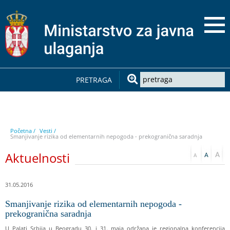
PRETRAGA
Početna /
Vesti /
Smanjivanje rizika od elementarnih nepogoda - prekogranična saradnja
Aktuelnosti
31.05.2016
Smanjivanje rizika od elementarnih nepogoda -
prekogranična saradnja
U Palati Srbija u Beogradu 30. i 31. maja održana je regionalna konferencija