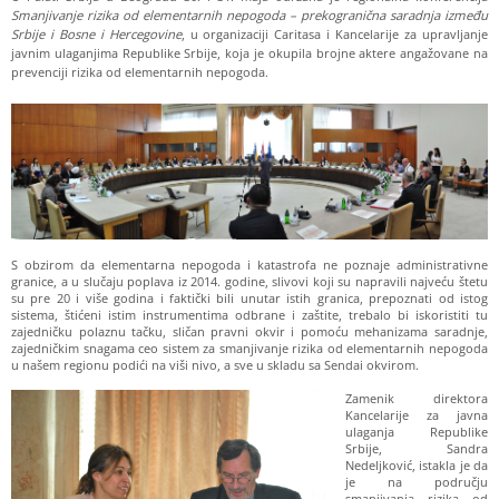
Smanjivanje rizika od elementarnih nepogoda – prekogranična saradnja između
Srbije i Bosne i Hercegovine
, u organizaciji Caritasa i Kancelarije za upravljanje
javnim ulaganjima Republike Srbije, koja je okupila brojne aktere angažovane na
prevenciji rizika od elementarnih nepogoda.
S obzirom da elementarna nepogoda i katastrofa ne poznaje administrativne
granice, a u slučaju poplava iz 2014. godine, slivovi koji su napravili najveću štetu
su pre 20 i više godina i faktički bili unutar istih granica, prepoznati od istog
sistema, štićeni istim instrumentima odbrane i zaštite, trebalo bi iskoristiti tu
zajedničku polaznu tačku, sličan pravni okvir i pomoću mehanizama saradnje,
zajedničkim snagama ceo sistem za smanjivanje rizika od elementarnih nepogoda
u našem regionu podići na viši nivo, a sve u skladu sa Sendai okvirom.
Zamenik direktora
Kancelarije za javna
ulaganja Republike
Srbije, Sandra
Nedeljković, istakla je da
je na području
smanjivanja rizika od