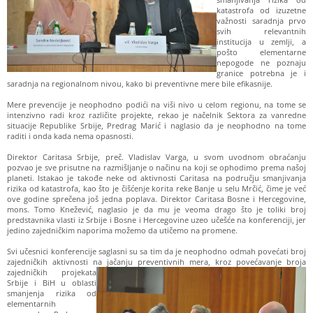
katastrofa od izuzetne
važnosti saradnja prvo
svih relevantnih
institucija u zemlji, a
pošto elementarne
nepogode ne poznaju
granice potrebna je i
saradnja na regionalnom nivou, kako bi preventivne mere bile efikasnije.
Mere prevencije je neophodno podići na viši nivo u celom regionu, na tome se
intenzivno radi kroz različite projekte, rekao je načelnik Sektora za vanredne
situacije Republike Srbije, Predrag Marić i naglasio da je neophodno na tome
raditi i onda kada nema opasnosti.
Direktor Caritasa Srbije, preč. Vladislav Varga, u svom uvodnom obraćanju
pozvao je sve prisutne na razmišljanje o načinu na koji se ophodimo prema našoj
planeti. Istakao je takođe neke od aktivnosti Caritasa na području smanjivanja
rizika od katastrofa, kao što je čišćenje korita reke Banje u selu Mrčić, čime je već
ove godine sprečena još jedna poplava. Direktor Caritasa Bosne i Hercegovine,
mons. Tomo Knežević, naglasio je da mu je veoma drago što je toliki broj
predstavnika vlasti iz Srbije i Bosne i Hercegovine uzeo učešće na konferenciji, jer
jedino zajedničkim naporima možemo da utičemo na promene.
Svi učesnici konferencije saglasni su sa tim da je neophodno odmah povećati broj
zajedničkih aktivnosti na jačanju
preventivnih mera, kroz povećavanje broja
zajedničkih projekata
Srbije i BiH u oblasti
smanjenja rizika od
elementarnih