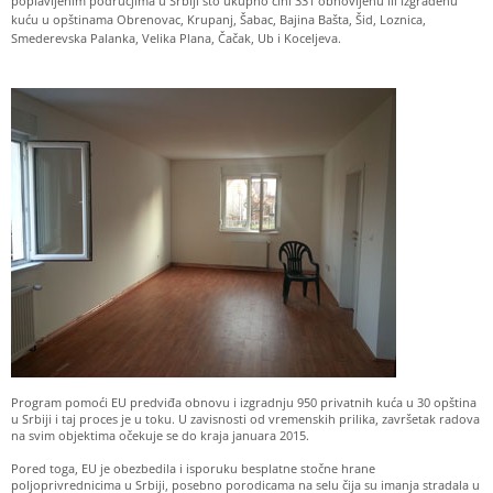
poplavljenim područjima u Srbiji što ukupno čini 331 obnovljenu ili izgrađenu
kuću u opštinama Obrenovac, Krupanj, Šabac, Bajina Bašta, Šid, Loznica,
Smederevska Palanka, Velika Plana, Čačak, Ub i Koceljeva.
Program pomoći EU predviđa obnovu i izgradnju 950 privatnih kuća u 30 opština
u Srbiji i taj proces je u toku. U zavisnosti od vremenskih prilika, završetak radova
na svim objektima očekuje se do kraja januara 2015.
Pored toga, EU je obezbedila i isporuku besplatne stočne hrane
poljoprivrednicima u Srbiji, posebno porodicama na selu čija su imanja stradala u