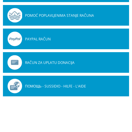
POMOĆ POPLAVLJENIMA STANJE RAČUNA
PAYPAL RAČUN
RAČUN ZA UPLATU DONACIJA
ПОМОЩЬ - SUSSIDIO - HILFE - L'AIDE