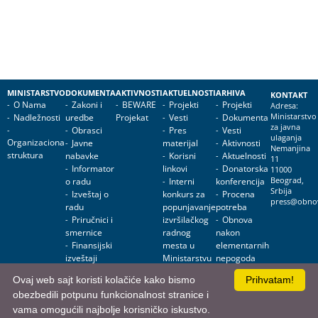
MINISTARSTVO
DOKUMENTA
AKTIVNOSTI
AKTUELNOSTI
ARHIVA
KONTAKT
O Nama
Zakoni i
BEWARE
Projekti
Projekti
Adresa:
Nadležnosti
uredbe
Projekat
Vesti
Dokumenta
Ministarstvo
za javna
Obrasci
Pres
Vesti
ulaganja
Organizaciona
Javne
materijal
Aktivnosti
Nemanjina
struktura
nabavke
Korisni
Aktuelnosti
11
Informator
linkovi
Donatorska
11000
o radu
Interni
konferencija
Beograd,
Srbija
Izveštaj o
konkurs za
Procena
press@obnov
radu
popunjavanje
potreba
Priručnici i
izvršilačkog
Obnova
smernice
radnog
nakon
Finansijski
mesta u
elementarnih
izveštaji
Ministarstvu
nepogoda
za javna
Obnova
Ovaj web sajt koristi kolačiće kako bismo
Prihvatam!
ulaganja
objekata
obezbedili potpunu funkcionalnost stranice i
javne
namene
vama omogućili najbolje korisničko iskustvo.