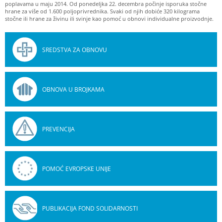
poplavama u maju 2014. Od ponedeljka 22. decembra počinje isporuka stočne
hrane za više od 1.600 poljoprivrednika. Svaki od njih dobiće 320 kilograma
stočne ili hrane za živinu ili svinje kao pomoć u obnovi individualne proizvodnje.
SREDSTVA ZA OBNOVU
OBNOVA U BROJKAMA
PREVENCIJA
POMOĆ EVROPSKE UNIJE
PUBLIKACIJA FOND SOLIDARNOSTI