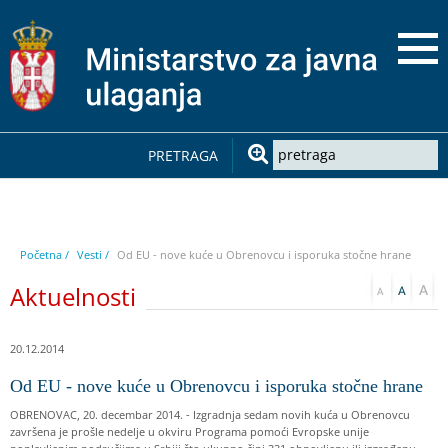
PRETRAGA
Početna /
Vesti /
Od EU - nove kuće u Obrenovcu i isporuka stočne hrane
Aktuelnosti
20.12.2014
Od EU - nove kuće u Obrenovcu i isporuka stočne hrane
OBRENOVAC, 20. decembar 2014. - Izgradnja sedam novih kuća u Obrenovcu
završena je prošle nedelje u okviru Programa pomoći Evropske unije