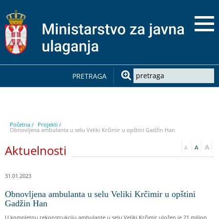
PRETRAGA
Početna /
Projekti /
Obnovljena ambulanta u selu Veliki Krčimir u opštini Gadžin Han
Aktuelnosti
31.01.2023
Obnovljena ambulanta u selu Veliki Krčimir u opštini
Gadžin Han
U kompletnu rekonstrukciju ambulante u selu Veliki Krčimir uložen je 21 milion