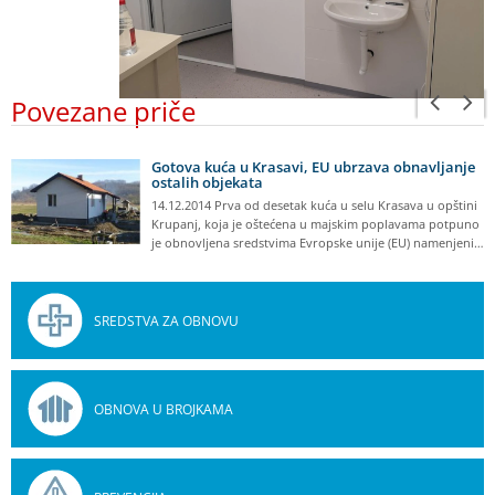
Povezane priče
Gotova kuća u Krasavi, EU ubrzava obnavljanje
ostalih objekata
14.12.2014 Prva od desetak kuća u selu Krasava u opštini
Krupanj, koja je oštećena u majskim poplavama potpuno
je obnovljena sredstvima Evropske unije (EU) namenjeni…
SREDSTVA ZA OBNOVU
OBNOVA U BROJKAMA