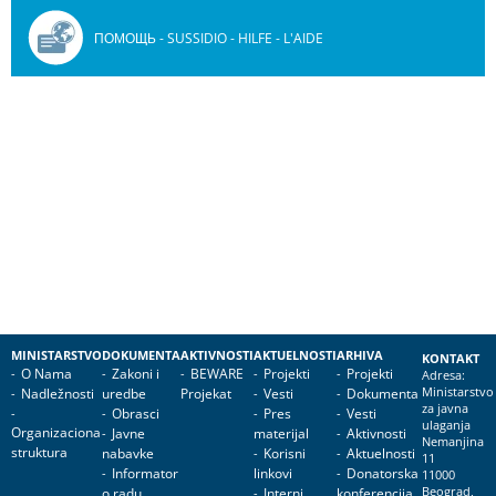
ПОМОЩЬ - SUSSIDIO - HILFE - L'AIDE
MINISTARSTVO
DOKUMENTA
AKTIVNOSTI
AKTUELNOSTI
ARHIVA
KONTAKT
O Nama
Zakoni i
BEWARE
Projekti
Projekti
Adresa:
Nadležnosti
uredbe
Projekat
Vesti
Dokumenta
Ministarstvo
za javna
Obrasci
Pres
Vesti
ulaganja
Organizaciona
Javne
materijal
Aktivnosti
Nemanjina
struktura
nabavke
Korisni
Aktuelnosti
11
Informator
linkovi
Donatorska
11000
o radu
Interni
konferencija
Beograd,