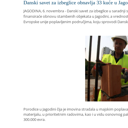
Danski savet za izbeglice obnavlja 33 kuće u Jago
JAGODINA, 6. novembra - Danski savet za izbeglice u saradnj
finansiraće obnovu stambenih objekata u Jagodini, a vrednos
Evropske unije poplavljenim područjima, koju sprovodi Danski
Porodice u Jagodini čija je imovina stradala u majskim popla
materijalu, u prioritetnim radovima, kao i u vidu osnovnog pa
300.000 evra.