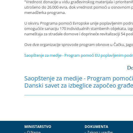
"Vrednost donacije u vidu građevinskog materijala i prioriten
utrošeno do 26.000 evra, dok vrednost pomoći u osnovnom pak
menadžerka programa.
U okviru Programa pomoći Evropske unije poplavljenim područj
omogućiće sanaciju 170 individualnih stambenih objekata, izg
nameštaja za stradale domove i doprineće revitalizaciji 54 po
Ove dve organizacije sprovode program obnove u Čačku, Jagodin
Saopštenje za medije - Program pomoći EU poplavljenim područ
Do
Saopštenje za medije - Program pomoći 
Danski savet za izbeglice započeo građ
MINISTARSTVO
DOKUMENTA
O Nama
Zakoni i uredbe