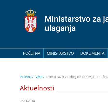
POČETNA
MINISTARSTVO
DOKUMENTA
Početna /
Vesti /
Danski savet za izbeglice obnavlja 33 kuće u
Aktuelnosti
06.11.2014