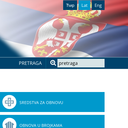
Ћир
Lat
Eng
PRETRAGA
SREDSTVA ZA OBNOVU
OBNOVA U BROJKAMA