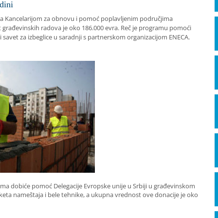
dini
i sa Kancelarijom za obnovu i pomoć poplavljenim područjima
t građevinskih radova je oko 186.000 evra. Reč je programu pomoći
 savet za izbeglice u saradnji s partnerskom organizacijom ENECA.
vama dobiće pomoć Delegacije Evropske unije u Srbiji u građevinskom
keta nameštaja i bele tehnike, a ukupna vrednost ove donacije je oko