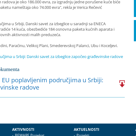
ih radova je oko 186.000 evra, za izgradnju jedne porušene kuće biće
etu nameštaja oko 74.000 evra", rekla je Verica Rečević
ima u Srbiji, Danski savet za izbeglice u saradnji sa ENECA
radiće 14 kuća, obezbediće 184 osnovna paketa kućnih aparata i
slovnih aktivnosti malih preduzeća.
i, Paraćinu, Velikoj Plani, Smederevskoj Palanci, Ubu i Koceljevi.
jima u Srbiji: Danski savet za izbeglice započeo građevinske radove
kumenta
EU poplavljenim područjima u Srbiji:
evinske radove
AKTIVNOSTI
AKTUELNOSTI
BEWARE Projekat
Projekti