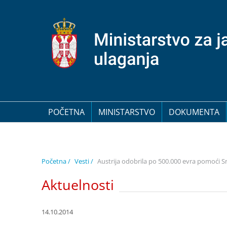
POČETNA
MINISTARSTVO
DOKUMENTA
Početna /
Vesti /
Austrija odobrila po 500.000 evra pomoći Srb
Aktuelnosti
14.10.2014