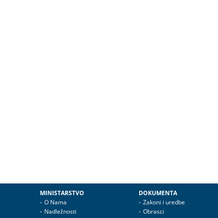
MINISTARSTVO
DOKUMENTA
O Nama
Zakoni i uredbe
Nadležnosti
Obrasci