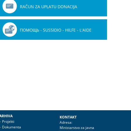
RAČUN ZA UPLATU DONACIJA
ПОМОЩЬ - SUSSIDIO - HILFE - L'AIDE
ARHIVA
KONTAKT
Projekti
Adresa:
Dokumenta
Ministarstvo za javna