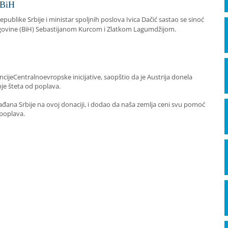
 BiH
publike Srbije i ministar spoljnih poslova Ivica Dačić sastao se sinoć
cegovine (BiH) Sebastijanom Kurcom i Zlatkom Lagumdžijom.
cijeCentralnoevropske inicijative, saopštio da je Austrija donela
nje šteta od poplava.
rađana Srbije na ovoj donaciji, i dodao da naša zemlja ceni svu pomoć
 poplava.