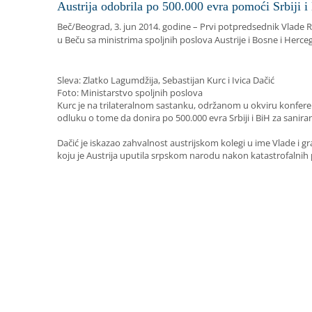
Austrija odobrila po 500.000 evra pomoći Srbiji i
Beč/Beograd, 3. jun 2014. godine – Prvi potpredsednik Vlade Re
u Beču sa ministrima spoljnih poslova Austrije i Bosne i Her
Sleva: Zlatko Lagumdžija, Sebastijan Kurc i Ivica Dačić
Foto: Ministarstvo spoljnih poslova
Kurc je na trilateralnom sastanku, održanom u okviru konferen
odluku o tome da donira po 500.000 evra Srbiji i BiH za sanira
Dačić je iskazao zahvalnost austrijskom kolegi u ime Vlade i g
koju je Austrija uputila srpskom narodu nakon katastrofalnih