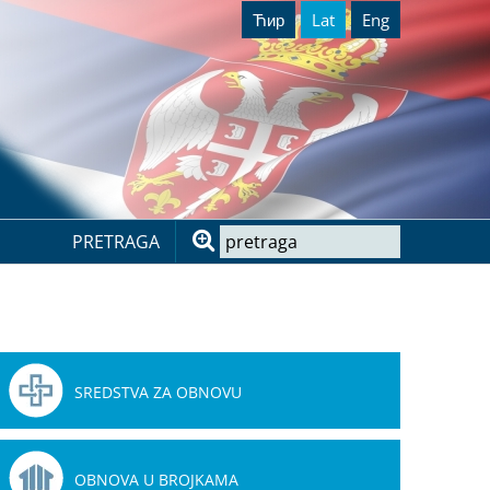
Ћир
Lat
Eng
PRETRAGA
SREDSTVA ZA OBNOVU
OBNOVA U BROJKAMA