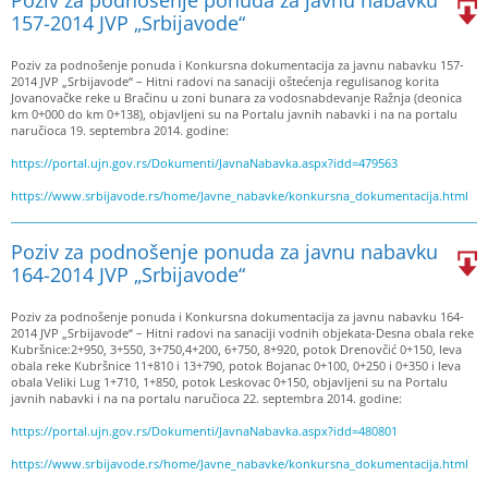
157-2014 JVP „Srbijavode“
Poziv za podnošenje ponuda i Konkursna dokumentacija za javnu nabavku 157-
2014 JVP „Srbijavode“ – Hitni radovi na sanaciji oštećenja regulisanog korita
Jovanovačke reke u Bračinu u zoni bunara za vodosnabdevanje Ražnja (deonica
km 0+000 do km 0+138), objavljeni su na Portalu javnih nabavki i na na portalu
naručioca 19. septembra 2014. godine:
https://portal.ujn.gov.rs/Dokumenti/JavnaNabavka.aspx?idd=479563
https://www.srbijavode.rs/home/Javne_nabavke/konkursna_dokumentacija.html
Poziv za podnošenje ponuda za javnu nabavku
164-2014 JVP „Srbijavode“
Poziv za podnošenje ponuda i Konkursna dokumentacija za javnu nabavku 164-
2014 JVP „Srbijavode“ – Hitni radovi na sanaciji vodnih objekata-Desna obala reke
Kubršnice:2+950, 3+550, 3+750,4+200, 6+750, 8+920, potok Drenovčić 0+150, leva
obala reke Kubršnice 11+810 i 13+790, potok Bojanac 0+100, 0+250 i 0+350 i leva
obala Veliki Lug 1+710, 1+850, potok Leskovac 0+150, objavljeni su na Portalu
javnih nabavki i na na portalu naručioca 22. septembra 2014. godine:
https://portal.ujn.gov.rs/Dokumenti/JavnaNabavka.aspx?idd=480801
https://www.srbijavode.rs/home/Javne_nabavke/konkursna_dokumentacija.html