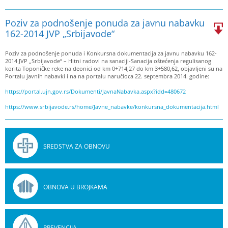
Poziv za podnošenje ponuda za javnu nabavku
162-2014 JVP „Srbijavode“
Poziv za podnošenje ponuda i Konkursna dokumentacija za javnu nabavku 162-
2014 JVP „Srbijavode“ – Hitni radovi na sanaciji-Sanacija oštećenja regulisanog
korita Toponičke reke na deonici od km 0+714,27 do km 3+580,62, objavljeni su na
Portalu javnih nabavki i na na portalu naručioca 22. septembra 2014. godine:
https://portal.ujn.gov.rs/Dokumenti/JavnaNabavka.aspx?idd=480672
https://www.srbijavode.rs/home/Javne_nabavke/konkursna_dokumentacija.html
SREDSTVA ZA OBNOVU
OBNOVA U BROJKAMA
PREVENCIJA