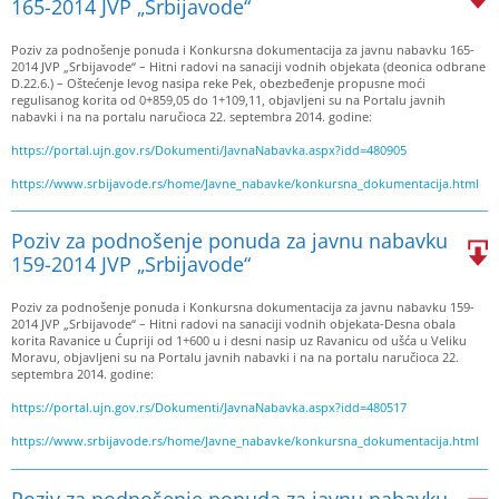
165-2014 JVP „Srbijavode“
Poziv za podnošenje ponuda i Konkursna dokumentacija za javnu nabavku 165-
2014 JVP „Srbijavode“ – Hitni radovi na sanaciji vodnih objekata (deonica odbrane
D.22.6.) – Oštećenje levog nasipa reke Pek, obezbeđenje propusne moći
regulisanog korita od 0+859,05 do 1+109,11, objavljeni su na Portalu javnih
nabavki i na na portalu naručioca 22. septembra 2014. godine:
https://portal.ujn.gov.rs/Dokumenti/JavnaNabavka.aspx?idd=480905
https://www.srbijavode.rs/home/Javne_nabavke/konkursna_dokumentacija.html
Poziv za podnošenje ponuda za javnu nabavku
159-2014 JVP „Srbijavode“
Poziv za podnošenje ponuda i Konkursna dokumentacija za javnu nabavku 159-
2014 JVP „Srbijavode“ – Hitni radovi na sanaciji vodnih objekata-Desna obala
korita Ravanice u Ćupriji od 1+600 u i desni nasip uz Ravanicu od ušća u Veliku
Moravu, objavljeni su na Portalu javnih nabavki i na na portalu naručioca 22.
septembra 2014. godine:
https://portal.ujn.gov.rs/Dokumenti/JavnaNabavka.aspx?idd=480517
https://www.srbijavode.rs/home/Javne_nabavke/konkursna_dokumentacija.html
Poziv za podnošenje ponuda za javnu nabavku