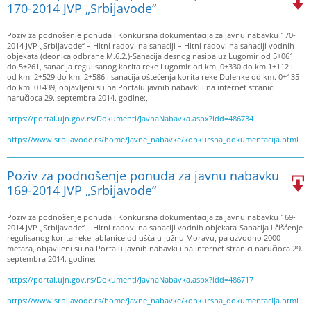
170-2014 JVP „Srbijavode“
Poziv za podnošenje ponuda i Konkursna dokumentacija za javnu nabavku 170-
2014 JVP „Srbijavode“ – Hitni radovi na sanaciji – Hitni radovi na sanaciji vodnih
objekata (deonica odbrane M.6.2.)-Sanacija desnog nasipa uz Lugomir od 5+061
do 5+261, sanacija regulisanog korita reke Lugomir od km. 0+330 do km.1+112 i
od km. 2+529 do km. 2+586 i sanacija oštećenja korita reke Dulenke od km. 0+135
do km. 0+439, objavljeni su na Portalu javnih nabavki i na internet stranici
naručioca 29. septembra 2014. godine:,
https://portal.ujn.gov.rs/Dokumenti/JavnaNabavka.aspx?idd=486734
https://www.srbijavode.rs/home/Javne_nabavke/konkursna_dokumentacija.html
Poziv za podnošenje ponuda za javnu nabavku
169-2014 JVP „Srbijavode“
Poziv za podnošenje ponuda i Konkursna dokumentacija za javnu nabavku 169-
2014 JVP „Srbijavode“ – Hitni radovi na sanaciji vodnih objekata-Sanacija i čišćenje
regulisanog korita reke Jablanice od ušća u Južnu Moravu, pa uzvodno 2000
metara, objavljeni su na Portalu javnih nabavki i na internet stranici naručioca 29.
septembra 2014. godine:
https://portal.ujn.gov.rs/Dokumenti/JavnaNabavka.aspx?idd=486717
https://www.srbijavode.rs/home/Javne_nabavke/konkursna_dokumentacija.html