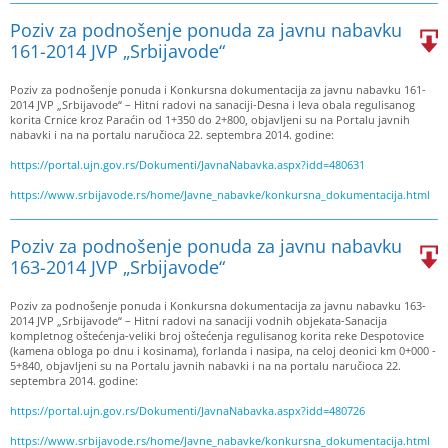
Poziv za podnošenje ponuda za javnu nabavku
161-2014 JVP „Srbijavode“
Poziv za podnošenje ponuda i Konkursna dokumentacija za javnu nabavku 161-
2014 JVP „Srbijavode“ – Hitni radovi na sanaciji-Desna i leva obala regulisanog
korita Crnice kroz Paraćin od 1+350 do 2+800, objavljeni su na Portalu javnih
nabavki i na na portalu naručioca 22. septembra 2014. godine:
https://portal.ujn.gov.rs/Dokumenti/JavnaNabavka.aspx?idd=480631
https://www.srbijavode.rs/home/Javne_nabavke/konkursna_dokumentacija.html
Poziv za podnošenje ponuda za javnu nabavku
163-2014 JVP „Srbijavode“
Poziv za podnošenje ponuda i Konkursna dokumentacija za javnu nabavku 163-
2014 JVP „Srbijavode“ – Hitni radovi na sanaciji vodnih objekata-Sanacija
kompletnog oštećenja-veliki broj oštećenja regulisanog korita reke Despotovice
(kamena obloga po dnu i kosinama), forlanda i nasipa, na celoj deonici km 0+000 -
5+840, objavljeni su na Portalu javnih nabavki i na na portalu naručioca 22.
septembra 2014. godine:
https://portal.ujn.gov.rs/Dokumenti/JavnaNabavka.aspx?idd=480726
https://www.srbijavode.rs/home/Javne_nabavke/konkursna_dokumentacija.html