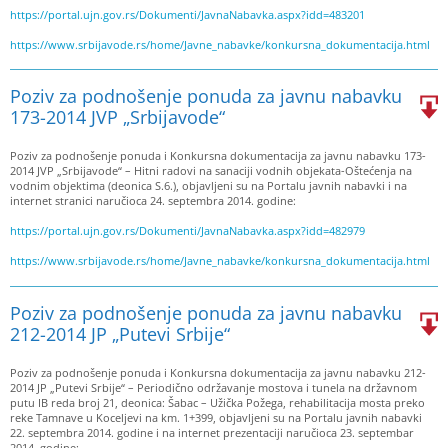
https://portal.ujn.gov.rs/Dokumenti/JavnaNabavka.aspx?idd=483201
https://www.srbijavode.rs/home/Javne_nabavke/konkursna_dokumentacija.html
Poziv za podnošenje ponuda za javnu nabavku
173-2014 JVP „Srbijavode“
Poziv za podnošenje ponuda i Konkursna dokumentacija za javnu nabavku 173-
2014 JVP „Srbijavode“ – Hitni radovi na sanaciji vodnih objekata-Oštećenja na
vodnim objektima (deonica S.6.), objavljeni su na Portalu javnih nabavki i na
internet stranici naručioca 24. septembra 2014. godine:
https://portal.ujn.gov.rs/Dokumenti/JavnaNabavka.aspx?idd=482979
https://www.srbijavode.rs/home/Javne_nabavke/konkursna_dokumentacija.html
Poziv za podnošenje ponuda za javnu nabavku
212-2014 JP „Putevi Srbije“
Poziv za podnošenje ponuda i Konkursna dokumentacija za javnu nabavku 212-
2014 JP „Putevi Srbije“ – Periodično održavanje mostova i tunela na državnom
putu IB reda broj 21, deonica: Šabac – Užička Požega, rehabilitacija mosta preko
reke Tamnave u Koceljevi na km. 1+399, objavljeni su na Portalu javnih nabavki
22. septembra 2014. godine i na internet prezentaciji naručioca 23. septembar
2014. godine: