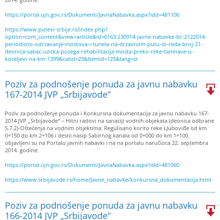
https://portal.ujn.gov.rs/Dokumenti/JavnaNabavka.aspx?idd=481106
https://www.putevi-srbije.rs/index.php?
option=com_content&view=article&id=6163:230914-javne-nabavke-br-2122014-
periodicno-odrzavanje-mostova-i-tunela-na-drzavnom-putu-ib-reda-broj-21-
deonica-sabac-uzicka-pozega-rehabilitacija-mosta-preko-reke-tamnave-u-
koceljevi-na-km-1399&catid=23&Itemid=125&lang=sr
Poziv za podnošenje ponuda za javnu nabavku
167-2014 JVP „Srbijavode“
Poziv za podnošenje ponuda i Konkursna dokumentacija za javnu nabavku 167-
2014 JVP „Srbijavode“ – Hitni radovi na sanaciji vodnih objekata (deonica odbrane
S.7.2)-Oštećenja na vodnim objektima: Regulisano korito reke LJuboviđe od km
0+150 do km 2+106 i desni nasip Sabirnog kanala od 0+000 do km 1+100,
objavljeni su na Portalu javnih nabavki i na na portalu naručioca 22. septembra
2014. godine:
https://portal.ujn.gov.rs/Dokumenti/JavnaNabavka.aspx?idd=481060
https://www.srbijavode.rs/home/Javne_nabavke/konkursna_dokumentacija.html
Poziv za podnošenje ponuda za javnu nabavku
166-2014 JVP „Srbijavode“