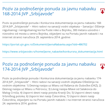
Poziv za podnošenje ponuda za javnu nabavku
168-2014 JVP „Srbijavode“
Poziv za podnošenje ponuda i Konkursna dokumentacija za javnu nabavku 168-
2014 JVP „Srbijavode“ – Hitni radovi na sanaciji vodni objekata – Sanacija i čišćenje
regulisanog i neregulisanog korita Puste reke u Bojniku, 300 metara uzvodno i
nizvodno od mosta u centru Bojnika, objavljeni su na Portalu javnih nabavki i na
internet stranici naručioca 29. septembra 2014. godine:
https://portal.ujn.gov.rs/Dokumenti/JavnaNabavka.aspx?idd=486702
https://www.srbijavode.rs/home/Javne_nabavke/konkursna_dokumentacija.html
Poziv za podnošenje ponuda za javnu nabavku
174-2014 JVP „Srbijavode“
Poziv za podnošenje ponuda i Konkursna dokumentacija za javnu nabavku 174-
2014 JVP „Srbijavode“ – Hitni radovi na sanaciji vodnih objekata-Oštećenja na
vodnim objektima: 1) Desnog nasipa uz Mlavu od Rašanca do Dubočke (OKZ); 2)
Desnog nasipa uz Mlavu u Petrovcu; 3) Levog nasipa Mlave od Salakovca do
Malog Crnića; 4) Usporni desni nasip potoka Kravlji Do; 5) Usporni desni nasip
Vrbničkog potoka; 6) Usporni levi nasip Čokordina; 7) Usporni desni nasip
Čokordina, objavljeni su na Portalu javnih nabavki i na internet stranici naručioca
24. septembra 2014. godine: