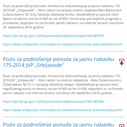
Poziv za podnošenje ponuda i Konkursna dokumentacija za javnu nabavku 176-
2014 JVP „Srbijavode“ – Hitni radovi na sanaciji vodnih objekata-Reka Bjelica kod
Lučana (sektor M.13.6); Sanacija oštećenja korita i obezbeđenje propusne moći
Bjelice na deonici od km 0+000 do km 4+450 i formiranje pet bujičnih pregrada u
pritokama, objavljeni su na Portalu javnih nabavki i na internet stranici naručioca
29. septembra 2014. godine:
https://portal.ujn.gov.rs/Dokumenti/JavnaNabavka.aspx?idd=487639
https://www.srbijavode.rs/home/Javne_nabavke/konkursna_dokumentacija.html
Poziv za podnošenje ponuda za javnu nabavku
175-2014 JVP „Srbijavode“
Poziv za podnošenje ponuda i Konkursna dokumentacija za javnu nabavku 175-
2014 JVP „Srbijavode“ – Hitni radovi na vodnim objektima - Reka Čemernica kroz
Čačak (sektor M.13.1.): Sanacija oštećenja nasipa i obezbeđenja propusne moći
regulčisanog korita na deonici od km 0+000 do km 5+300, objavljeni su na Portalu
javnih nabavki i na internet stranici naručioca 29. septembra 2014. godine:
https://portal.ujn.gov.rs/Dokumenti/JavnaNabavka.aspx?idd=487646
https://www.srbijavode.rs/home/Javne_nabavke/konkursna_dokumentacija.html
Poziv za podnošenje ponuda za javnu nabavku