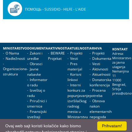
ПОМОЩЬ - SUSSIDIO - HILFE - L'AIDE
MINISTARSTVO
DOKUMENTA
AKTIVNOSTI
AKTUELNOSTI
ARHIVA
KONTAKT
O Nama
Zakoni i
BEWARE
Projekti
Projekti
Adresa:
Nadležnosti
uredbe
Projekat
Vesti
Dokumenta
Ministarstvo
za javna
Obrasci
Pres
Vesti
ulaganja
Organizaciona
Javne
materijal
Aktivnosti
Nemanjina
struktura
nabavke
Korisni
Aktuelnosti
11
Informator
linkovi
Donatorska
11000
o radu
Interni
konferencija
Beograd,
Srbija
Izveštaj o
konkurs za
Procena
press@obnov
radu
popunjavanje
potreba
Priručnici i
izvršilačkog
Obnova
smernice
radnog
nakon
Finansijski
mesta u
elementarnih
izveštaji
Ministarstvu
nepogoda
za javna
Obnova
Ovaj web sajt koristi kolačiće kako bismo
Prihvatam!
ulaganja
objekata