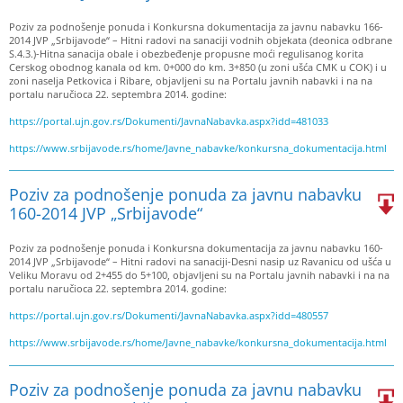
Poziv za podnošenje ponuda i Konkursna dokumentacija za javnu nabavku 166-
2014 JVP „Srbijavode“ – Hitni radovi na sanaciji vodnih objekata (deonica odbrane
S.4.3.)-Hitna sanacija obale i obezbeđenje propusne moći regulisanog korita
Cerskog obodnog kanala od km. 0+000 do km. 3+850 (u zoni ušća CMK u COK) i u
zoni naselja Petkovica i Ribare, objavljeni su na Portalu javnih nabavki i na na
portalu naručioca 22. septembra 2014. godine:
https://portal.ujn.gov.rs/Dokumenti/JavnaNabavka.aspx?idd=481033
https://www.srbijavode.rs/home/Javne_nabavke/konkursna_dokumentacija.html
Poziv za podnošenje ponuda za javnu nabavku
160-2014 JVP „Srbijavode“
Poziv za podnošenje ponuda i Konkursna dokumentacija za javnu nabavku 160-
2014 JVP „Srbijavode“ – Hitni radovi na sanaciji-Desni nasip uz Ravanicu od ušća u
Veliku Moravu od 2+455 do 5+100, objavljeni su na Portalu javnih nabavki i na na
portalu naručioca 22. septembra 2014. godine:
https://portal.ujn.gov.rs/Dokumenti/JavnaNabavka.aspx?idd=480557
https://www.srbijavode.rs/home/Javne_nabavke/konkursna_dokumentacija.html
Poziv za podnošenje ponuda za javnu nabavku