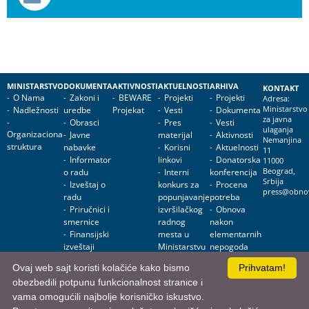
MINISTARSTVO
DOKUMENTA
AKTIVNOSTI
AKTUELNOSTI
ARHIVA
KONTAKT
O Nama
Zakoni i
BEWARE
Projekti
Projekti
Adresa:
Nadležnosti
uredbe
Projekat
Vesti
Dokumenta
Ministarstvo
za javna
Obrasci
Pres
Vesti
ulaganja
Organizaciona
Javne
materijal
Aktivnosti
Nemanjina
struktura
nabavke
Korisni
Aktuelnosti
11
Informator
linkovi
Donatorska
11000
o radu
Interni
konferencija
Beograd,
Srbija
Izveštaj o
konkurs za
Procena
press@obnov
radu
popunjavanje
potreba
Priručnici i
izvršilačkog
Obnova
smernice
radnog
nakon
Finansijski
mesta u
elementarnih
izveštaji
Ministarstvu
nepogoda
za javna
Obnova
Ovaj web sajt koristi kolačiće kako bismo
Prihvatam!
ulaganja
objekata
obezbedili potpunu funkcionalnost stranice i
javne
namene
vama omogućili najbolje korisničko iskustvo.