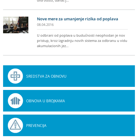
dva odsto, danas j…
Nove mere za umanjenje rizika od poplava
08.04.2016
U odbrani od poplava u budućnosti neophodan je nov
pristup, kroz izgradnju novih sistema za odbranu u vidu
akumulacionih jez…
SREDSTVA ZA OBNOVU
OBNOVA U BROJKAMA
PREVENCIJA