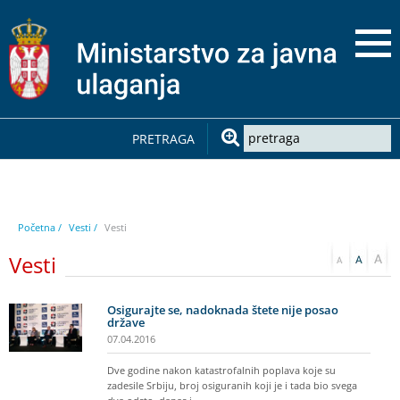
PRETRAGA
Početna /
Vesti /
Vesti
Vesti
Osigurajte se, nadoknada štete nije posao
države
07.04.2016
Dve godine nakon katastrofalnih poplava koje su
zadesile Srbiju, broj osiguranih koji je i tada bio svega