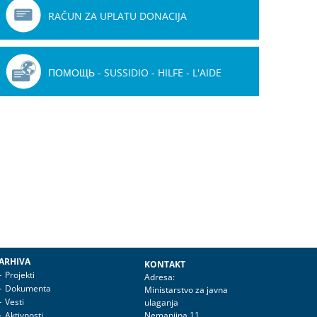
RAČUN ZA UPLATU DONACIJA
ПОМОЩЬ - SUSSIDIO - HILFE - L'AIDE
ARHIVA
KONTAKT
Projekti
Adresa:
Dokumenta
Ministarstvo za javna
Vesti
ulaganja
Aktivnosti
Nemanjina 11