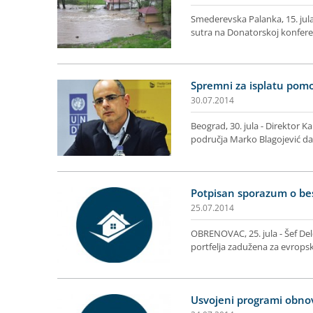
Smederevska Palanka, 15. jula 
sutra na Donatorskoj konferen
Spremni za isplatu pomo
30.07.2014
Beograd, 30. jula - Direktor K
područja Marko Blagojević d
Potpisan sporazum o be
25.07.2014
OBRENOVAC, 25. jula - Šef Del
portfelja zadužena za evropsk
Usvojeni programi obno