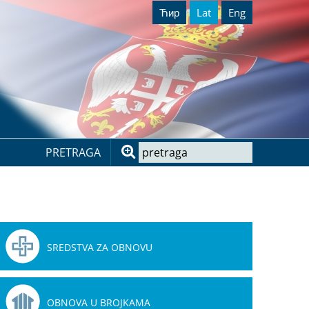
Ћир
Lat
Eng
PRETRAGA
SREDSTVA ZA OBNOVU
OBNOVA U BROJKAMA