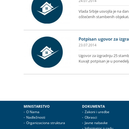
24.07.2014
Vlada Srbije usvojila je na d
oštećenih stambenih objeka
Potpisan ugovor za izgr
23.07.2014
Ugovor za izgradnju 25 stam
Kuvajt potpisan je u ponedelja
MINISTARSTVO
DOKUMENTA
O Nama
Zakoni i uredbe
Nadležnosti
Obrasci
Organizaciona struktura
Javne nabavke
Informator o radu