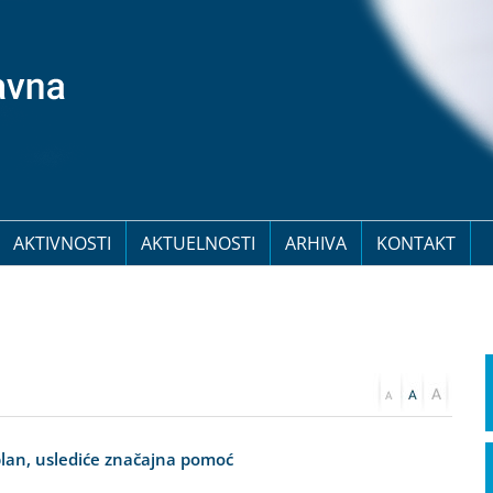
AKTIVNOSTI
AKTUELNOSTI
ARHIVA
KONTAKT
plan, uslediće značajna pomoć