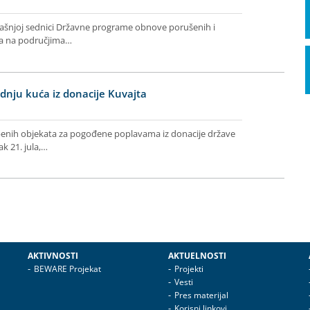
anašnjoj sednici Državne programe obnove porušenih i
ta na područjima…
adnju kuća iz donacije Kuvajta
benih objekata za pogođene poplavama iz donacije države
k 21. jula,…
AKTIVNOSTI
AKTUELNOSTI
BEWARE Projekat
Projekti
Vesti
Pres materijal
Korisni linkovi