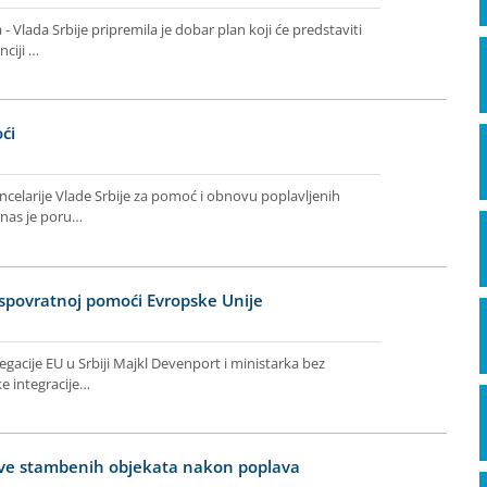
- Vlada Srbije pripremila je dobar plan koji će predstaviti
ciji …
ći
ancelarije Vlade Srbije za pomoć i obnovu poplavljenih
anas je poru…
spovratnoj pomoći Evropske Unije
egacije EU u Srbiji Majkl Devenport i ministarka bez
e integracije…
ve stambenih objekata nakon poplava