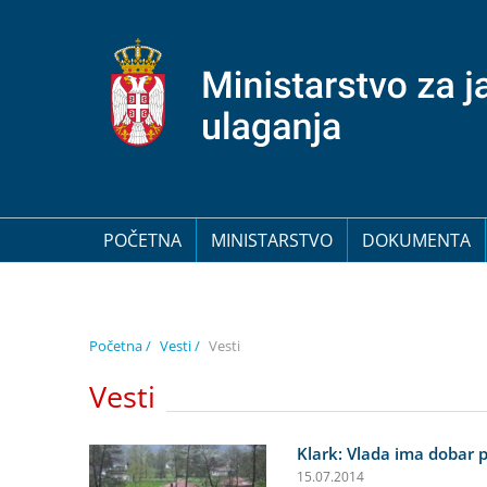
POČETNA
MINISTARSTVO
DOKUMENTA
Početna /
Vesti /
Vesti
Vesti
Klark: Vlada ima dobar 
15.07.2014