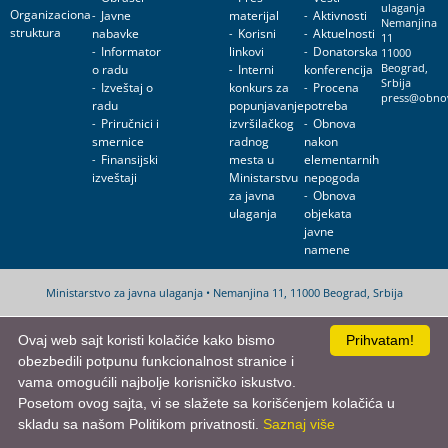
ulaganja
Organizaciona
Javne
materijal
Aktivnosti
Nemanjina
struktura
nabavke
Korisni
Aktuelnosti
11
Informator
linkovi
Donatorska
11000
o radu
Interni
konferencija
Beograd,
Srbija
Izveštaj o
konkurs za
Procena
press@obnov
radu
popunjavanje
potreba
Priručnici i
izvršilačkog
Obnova
smernice
radnog
nakon
Finansijski
mesta u
elementarnih
izveštaji
Ministarstvu
nepogoda
za javna
Obnova
ulaganja
objekata
javne
namene
Ministarstvo za javna ulaganja • Nemanjina 11, 11000 Beograd, Srbija
Ovaj web sajt koristi kolačiće kako bismo
Prihvatam!
obezbedili potpunu funkcionalnost stranice i
vama omogućili najbolje korisničko iskustvo.
Posetom ovog sajta, vi se slažete sa korišćenjem kolačića u
skladu sa našom Politikom privatnosti.
Saznaj više