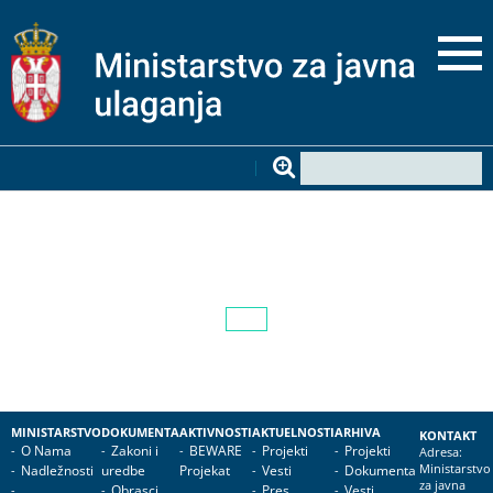
MINISTARSTVO
DOKUMENTA
AKTIVNOSTI
AKTUELNOSTI
ARHIVA
KONTAKT
O Nama
Zakoni i
BEWARE
Projekti
Projekti
Adresa:
Nadležnosti
uredbe
Projekat
Vesti
Dokumenta
Ministarstvo
za javna
Obrasci
Pres
Vesti