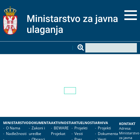
MINISTARSTVO
DOKUMENTA
AKTIVNOSTI
AKTUELNOSTI
ARHIVA
KONTAKT
O Nama
Zakoni i
BEWARE
Projekti
Projekti
Adresa:
Nadležnosti
uredbe
Projekat
Vesti
Dokumenta
Ministarstvo
za javna
Obrasci
Pres
Vesti