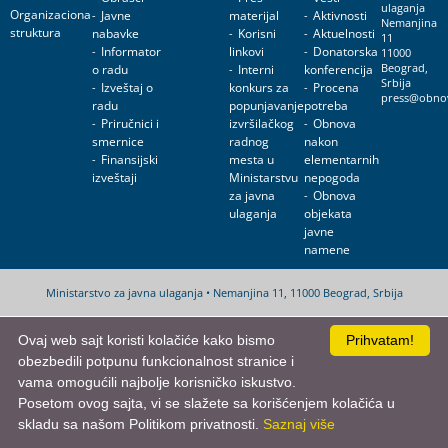
ulaganja
Organizaciona
Javne
materijal
Aktivnosti
Nemanjina
struktura
nabavke
Korisni
Aktuelnosti
11
Informator
linkovi
Donatorska
11000
o radu
Interni
konferencija
Beograd,
Srbija
Izveštaj o
konkurs za
Procena
press@obnov
radu
popunjavanje
potreba
Priručnici i
izvršilačkog
Obnova
smernice
radnog
nakon
Finansijski
mesta u
elementarnih
izveštaji
Ministarstvu
nepogoda
za javna
Obnova
ulaganja
objekata
javne
namene
Ministarstvo za javna ulaganja • Nemanjina 11, 11000 Beograd, Srbija
Ovaj web sajt koristi kolačiće kako bismo
Prihvatam!
obezbedili potpunu funkcionalnost stranice i
vama omogućili najbolje korisničko iskustvo.
Posetom ovog sajta, vi se slažete sa korišćenjem kolačića u
skladu sa našom Politikom privatnosti.
Saznaj više