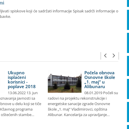
mi
ivati spiskove koji će sadržati informacije Spisak sadrži informacije o
abavke
.
Ukupno
Počela obnova
isplaćeni
Osnovne škole
korisnici -
„1. maj“ u
poplave 2018
Alibunaru
13.06.2022 13. jun
08.01.2019 Počeli su
poznavanja javnosti sa
radovi na projektu rekonstrukcije i
De
nove u delu koji se tiče
energetske sanacije zgrade Osnovne
sr
Državnog programa
škole „1. maj“ Vladimirovci, opština
vr
 oštećenih stambe…
Alibunar. Kancelarija za upravljanje…
fi
za