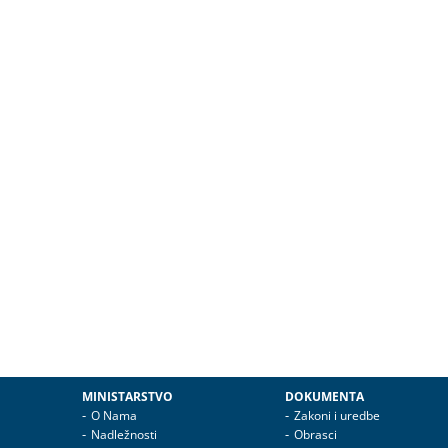
MINISTARSTVO
DOKUMENTA
O Nama
Zakoni i uredbe
Nadležnosti
Obrasci