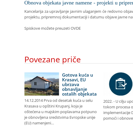
Obnova objekata javne namene - projekti u pripre
Kancelarija za upravljanje javnim ulaganjem će redovno objavlj
projektu, pripremnoj dokumentaciji i datumu objave
javne n
Spiskove možete preuzeti
OVDE
Povezane priče
obnova
Gotova kuća u
ravlja u
Krasavi, EU
ovcu
ubrzava
obnavljanje
8
ostalih objekata
ja za
14.12.2014 Prva od desetak kuća u selu
2022. - U cilju u
dvojila je
Krasava u opštini Krupanj, koja je
tokom procesa ob
oštećena u majskim poplavama potpuno
implementacije 
ravlja u
je obnovljena sredstvima Evropske unije
pomoći i obnove
r…
(EU) namenjeni…