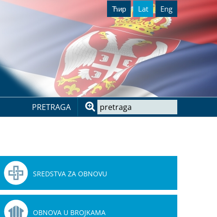
Ћир
Lat
Eng
PRETRAGA
SREDSTVA ZA OBNOVU
OBNOVA U BROJKAMA