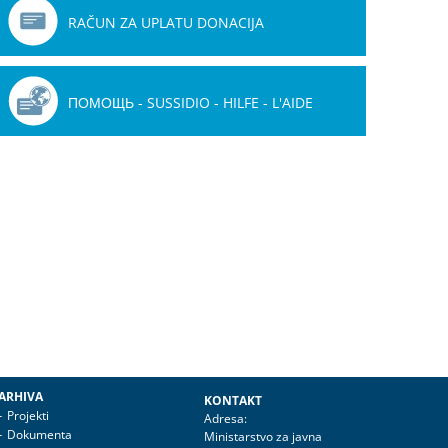
RAČUN ZA UPLATU DONACIJA
ПОМОЩЬ - SUSSIDIO - HILFE - L'AIDE
ARHIVA
KONTAKT
Projekti
Adresa:
Dokumenta
Ministarstvo za javna