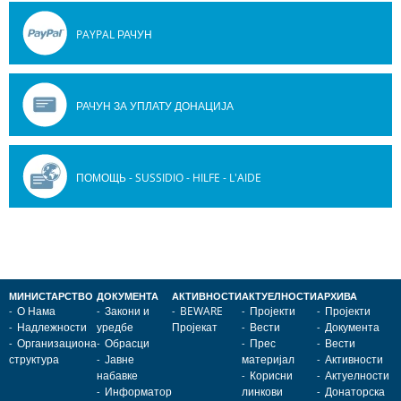
PAYPAL РАЧУН
РАЧУН ЗА УПЛАТУ ДОНАЦИЈА
ПОМОЩЬ - SUSSIDIO - HILFE - L'AIDE
МИНИСТАРСТВО
ДОКУМЕНТА
АКТИВНОСТИ
АКТУЕЛНОСТИ
АРХИВА
О Нама
Закони и
BEWARE
Пројекти
Пројекти
Надлежности
уредбе
Пројекат
Вести
Документа
Организациона
Обрасци
Прес
Вести
структура
Јавне
материјал
Активности
набавке
Корисни
Актуелности
Информатор
линкови
Донаторска