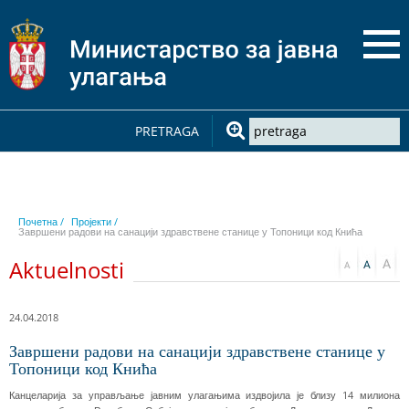
PRETRAGA
Почетна /
Пројекти /
Завршени радови на санацији здравствене станице у Топоници код Кнића
Aktuelnosti
24.04.2018
Завршени радови на санацији здравствене станице у
Топоници код Кнића
Канцеларија за управљање јавним улагањима издвојила је близу 14 милиона