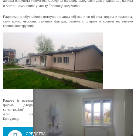
динара из буџета Републике Србије за санацију амбуланте Доме здравља „Даница
и Коста Шамановић“ у месту Топоница код Кнића.
Радовима је обухваћена потпуна санација објекта и то обнова зидова и плафона,
санитарних чворова, санација фасаде, замена столарије и комплетна замена
кровне конструкције.
Радове је извела
фирма „Sloga
construction“
д.о.о. из
Крагујевца.
СРЕДСТВА