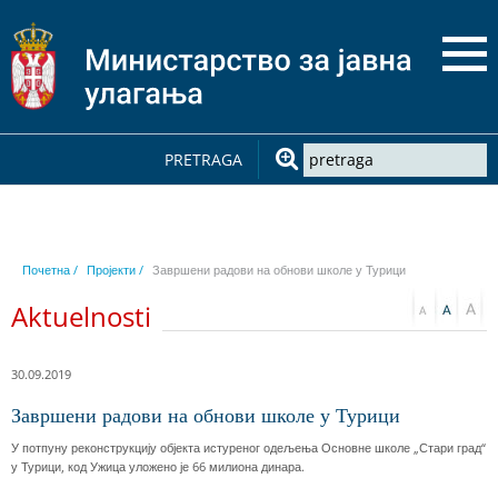
PRETRAGA
Почетна /
Пројекти /
Завршени радови на обнови школе у Турици
Aktuelnosti
30.09.2019
Завршени радови на обнови школе у Турици
У потпуну реконструкцију објекта истуреног одељења Основне школе „Стари град“
у Турици, код Ужица уложено је 66 милиона динара.