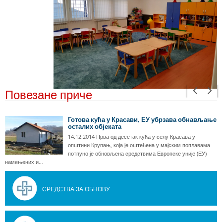
Повезане приче
Готова кућа у Красави, ЕУ убрзава обнављање
осталих објеката
14.12.2014 Прва од десетак кућа у селу Красава у
општини Крупањ, која је оштећена у мајским поплавама
потпуно је обновљена средствима Европске уније (ЕУ)
намењених и…
СРЕДСТВА ЗА ОБНОВУ