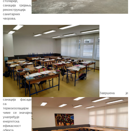
столарије,
санација грејања,
реконструкција
санитарних
чворова.
Завршена је
санација фасаде
са
термоизолацијом
чиме се значајно
унапређује
енергетска
ефикасност
објекта.