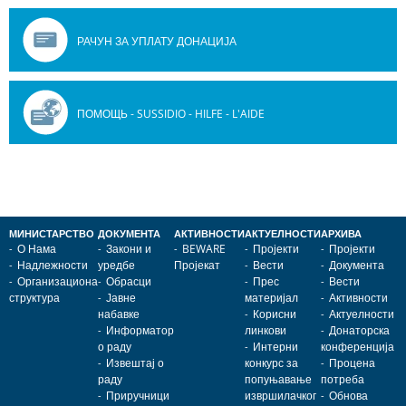
РАЧУН ЗА УПЛАТУ ДОНАЦИЈА
ПОМОЩЬ - SUSSIDIO - HILFE - L'AIDE
МИНИСТАРСТВО
ДОКУМЕНТА
АКТИВНОСТИ
АКТУЕЛНОСТИ
АРХИВА
О Нама
Закони и
BEWARE
Пројекти
Пројекти
Надлежности
уредбе
Пројекат
Вести
Документа
Организациона
Обрасци
Прес
Вести
структура
Јавне
материјал
Активности
набавке
Корисни
Актуелности
Информатор
линкови
Донаторска
о раду
Интерни
конференција
Извештај о
конкурс за
Процена
раду
попуњавање
потреба
Приручници
извршилачког
Обнова