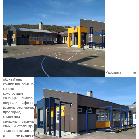
Радовима је
обухваћена
комплетна замена
кровне
конструкције,
санација зидова,
подова и плафона,
измена распореда
просторија,
комплетна
санација и замена
свих инсталација,
замена спољашње
и унутрашње