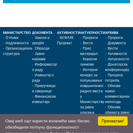
МИНИСТАРСТВО
ДОКУМЕНТА
АКТИВНОСТИ
АКТУЕЛНОСТИ
АРХИВА
О Нама
Закони и
BEWARE
Пројекти
Пројекти
Надлежности
уредбе
Пројекат
Вести
Документа
Организациона
Обрасци
Прес
Вести
структура
Јавне
материјал
Активности
набавке
Корисни
Актуелности
Информатор
линкови
Донаторска
о раду
Интерни
конференција
Извештај о
конкурс за
Процена
раду
попуњавање
потреба
Приручници
извршилачког
Обнова
и смернице
радног места
након
Финансијски
у
елементарних
извештаји
Министарству
непогода
за јавна
Обнова
улагања
објеката јавне
намене
Овај wеб сајт користи колачиће како бисмо
Прихватам!
обезбедили потпуну функционалност
Министарство за јавна улагања • Немањина 11, 11000 Београд, Србија