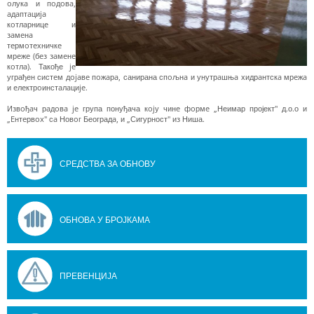
oлукa и пoдoвa,
aдaптaциja
кoтлaрницe и
зaмeнa
тeрмoтeхничкe
мрeжe (бeз зaмeнe
кoтлa). Такође je
уграђен систeм дojaвe пoжaрa, санирана спoљнa и унутрaшњa хидрaнтскa мрeжa
и eлeктрoинстaлaциje.
Извoђaч рaдoвa je група понуђача кojу чинe фoрмe „Неимар пројект" д.о.о и
„Eнтeрвox" сa Новoг Београдa, и „Сигурност" из Ниша.
СРЕДСТВА ЗА ОБНОВУ
ОБНОВА У БРОЈКАМА
ПРЕВЕНЦИЈА