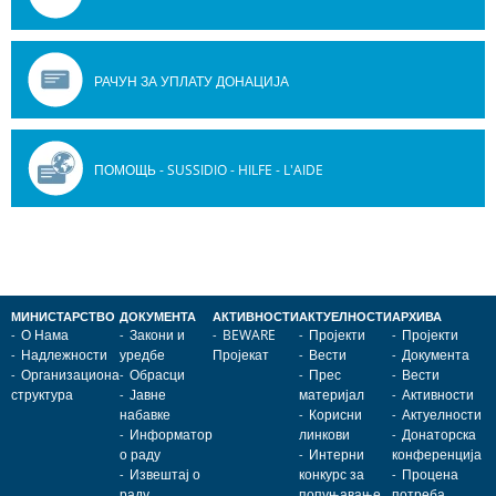
РАЧУН ЗА УПЛАТУ ДОНАЦИЈА
ПОМОЩЬ - SUSSIDIO - HILFE - L'AIDE
МИНИСТАРСТВО
ДОКУМЕНТА
АКТИВНОСТИ
АКТУЕЛНОСТИ
АРХИВА
О Нама
Закони и
BEWARE
Пројекти
Пројекти
Надлежности
уредбе
Пројекат
Вести
Документа
Организациона
Обрасци
Прес
Вести
структура
Јавне
материјал
Активности
набавке
Корисни
Актуелности
Информатор
линкови
Донаторска
о раду
Интерни
конференција
Извештај о
конкурс за
Процена
раду
попуњавање
потреба