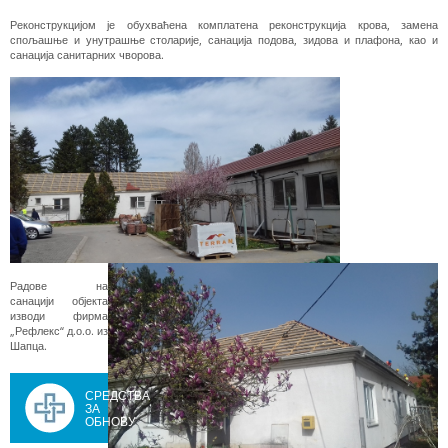
Реконструкцијом је обухваћена комплатена реконструкција крова, замена
спољашње и унутрашње столарије, санација подова, зидова и плафона, као и
санација санитарних чворова.
Радове на
санацији објекта
изводи фирма
„Рефлекс“ д.о.о. из
Шапца.
СРЕДСТВА
ЗА
ОБНОВУ