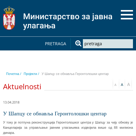
PRETRAGA
Почетна /
Пројекти /
У Шапцу се обнавља Геронтолошки центар
Aktuelnosti
13.04.2018
У Шапцу се обнавља Геронтолошки центар
У току је потпуна реконструкција Геронтолошког центра у Шапцу за чију обнову је
Канцеларија за управљање јавним улагањима издвојила више од 88 милиона
динара.