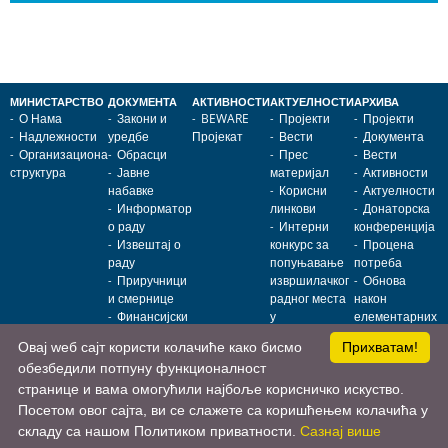
МИНИСТАРСТВО
ДОКУМЕНТА
АКТИВНОСТИ
АКТУЕЛНОСТИ
АРХИВА
О Нама
Закони и
BEWARE
Пројекти
Пројекти
Надлежности
уредбе
Пројекат
Вести
Документа
Организациона
Обрасци
Прес
Вести
структура
Јавне
материјал
Активности
набавке
Корисни
Актуелности
Информатор
линкови
Донаторска
о раду
Интерни
конференција
Извештај о
конкурс за
Процена
раду
попуњавање
потреба
Приручници
извршилачког
Обнова
и смернице
радног места
након
Финансијски
у
елементарних
извештаји
Министарству
непогода
Овај wеб сајт користи колачиће како бисмо
Прихватам!
за јавна
Обнова
обезбедили потпуну функционалност
улагања
објеката јавне
намене
странице и вама омогућили најбоље корисничко искуство.
Посетом овог сајта, ви се слажете са коришћењем колачића у
складу са нашом Политиком приватности.
Сазнај више
Министарство за јавна улагања • Немањина 11, 11000 Београд, Србија