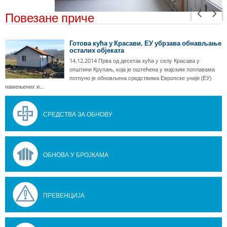
Повезане приче
Готова кућа у Красави, ЕУ убрзава обнављање
осталих објеката
14.12.2014 Прва од десетак кућа у селу Красава у
општини Крупањ, која је оштећена у мајским поплавама
потпуно је обновљена средствима Европске уније (ЕУ)
намењених и…
СРЕДСТВА ЗА ОБНОВУ
ОБНОВА У БРОЈКАМА
ПРЕВЕНЦИЈА