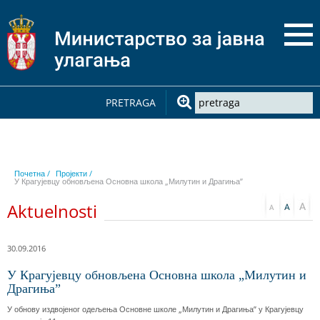
PRETRAGA
Почетна /
Пројекти /
У Крагујевцу обновљена Основна школа „Милутин и Драгиња”
Aktuelnosti
30.09.2016
У Крагујевцу обновљена Основна школа „Милутин и
Драгиња”
У обнову издвојеног одељења Основне школе „Милутин и Драгиња” у Крагујевцу