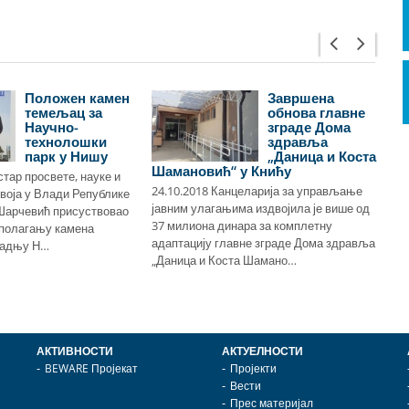
Положен камен
Завршена
темељац за
обнова главне
Научно-
зграде Дома
технолошки
здравља
парк у Нишу
„Даница и Коста
Шамановић“ у Книћу
стар просвете, науке и
су
24.10.2018 Канцеларија за управљање
воја у Влади Републике
ен
јавним улагањима издвојила је више од
Шарчевић присуствовао
шк
37 милиона динара за комплетну
 полагању камена
Ал
адаптацију главне зграде Дома здравља
радњу Н…
ј…
„Даница и Коста Шамано…
АКТИВНОСТИ
АКТУЕЛНОСТИ
BEWARE Пројекат
Пројекти
Вести
Прес материјал