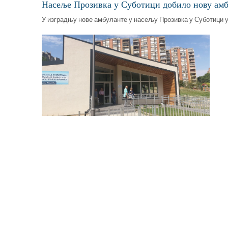
Насеље Прозивка у Суботици добило нову амб
У изградњу нове амбуланте у насељу Прозивка у Суботици у