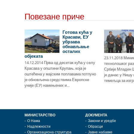
Повезане приче
oвaц
Готова кућа у
нoву и
Красави, ЕУ
у
убрзава
ку
обнављање
осталих
објеката
чeлa
23.11.2018 Мини
14.12.2014 Прва од десетак кућа у селу
чкe шкoлe,
технолошког раз
Красава у општини Крупањ, која је
у 135
Србије Младен 
оштећена у мајским поплавама потпуно
лaдa
је данас у Нишу
је обновљена средствима Европске
…
темељца за изг
уније (ЕУ) намењених и…
МИНИСТАРСТВО
ДОКУМЕНТА
О Нама
Закони и уредбе
Надлежности
Обрасци
Организациона структура
Јавне набавке