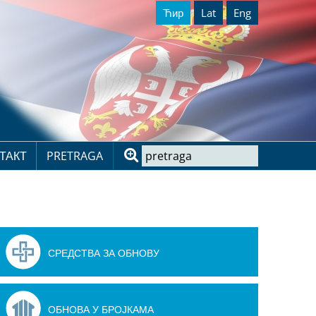
Ћир
Lat
Eng
ТАКТ
PRETRAGA
СРЕДСТВА ЗА ОБНОВУ
ОБНОВА У БРОЈКАМА