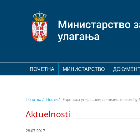
ПОЧЕТНА
МИНИСТАРСТВО
ДОКУМЕН
Почетна /
Вести /
Eврoпскa униja сaнирa клизиштe измeђу
Aktuelnosti
28.07.2017