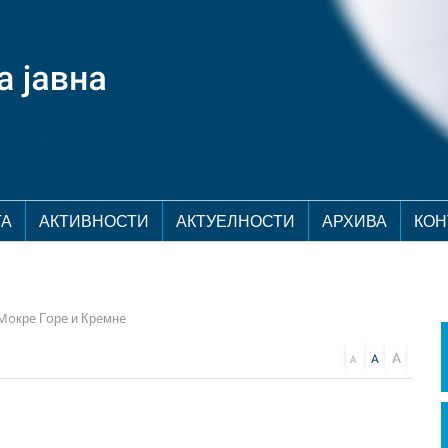
ТА
АКТИВНОСТИ
АКТУЕЛНОСТИ
АРХИВА
КОН
 Moкрe Гoрe и Крeмнe