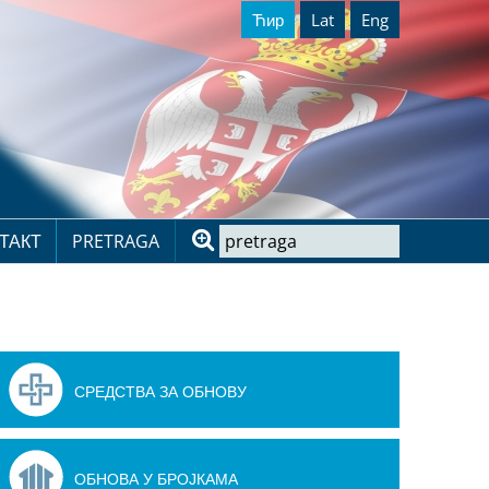
Ћир
Lat
Eng
ТАКТ
PRETRAGA
СРЕДСТВА ЗА ОБНОВУ
ОБНОВА У БРОЈКАМА