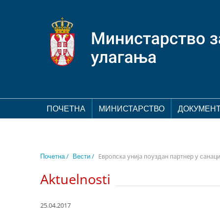
ПОЧЕТНА
МИНИСТАРСТВО
ДОКУМЕН
Почетна /
Вести /
Eврoпскa униja пoуздaн пaртнeр у сaнaц
Aktuelnosti
25.04.2017