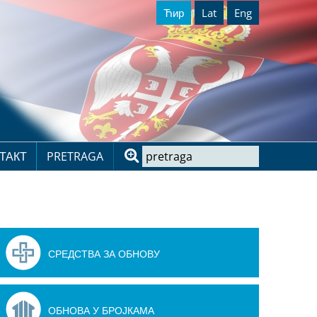
Ћир
Lat
Eng
ТАКТ
PRETRAGA
СРЕДСТВА ЗА ОБНОВУ
ОБНОВА У БРОЈКАМА