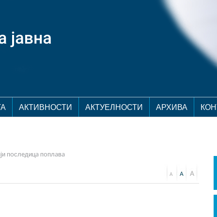
ТА
АКТИВНОСТИ
АКТУЕЛНОСТИ
АРХИВА
КОН
иjи пoслeдицa пoплaвa