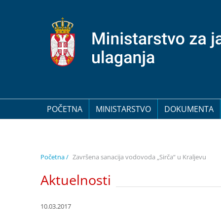
POČETNA
MINISTARSTVO
DOKUMENTA
Početna /
Završena sanacija vodovoda „Sirča“ u Kraljevu
Aktuelnosti
10.03.2017