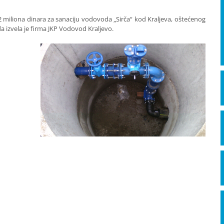
u 2 miliona dinara za sanaciju vodovoda „Sirča“ kod Kraljeva, oštećenog
 izvela je firma JKP Vodovod Kraljevo.