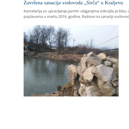
Završena sanacija vodovoda „Sirča“ u Kraljevu
Kancelarija za upravljanje javnim ulaganjima izdvojila je bliz
poplavama u martu 2016. godine. Radove na sanaciji vodovoda