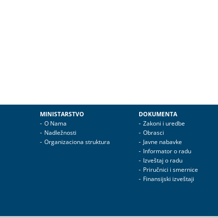
MINISTARSTVO
DOKUMENTA
O Nama
Zakoni i uredbe
Nadležnosti
Obrasci
Organizaciona struktura
Javne nabavke
Informator o radu
Izveštaj o radu
Priručnici i smernice
Finansijski izveštaji