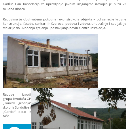
Gadžin Han Kancelarija za upravljanje javnim ulaganjima izdvojila je blizu 23
miliona dinara.
Radovima je obuhvaćena potpuna rekonstrukcija objekta – od sanacije krovne
konstrukcije, fasade, sanitarnih čvorova, podova i zidova, unutrašnje i spoljašnje
stolarije do uvođenja grejanja i postavljanja novih elektro instalacija.
Radove izvodi
grupa izvođača GP
„Tončev gradnja“
d.o.o iz Surdulice i
„Gardal“ d.o.o iz
Niša.