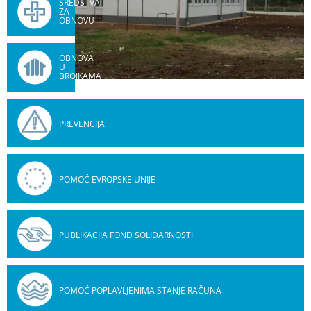
SREDSTVA
ZA
OBNOVU
OBNOVA
U
BROJKAMA
PREVENCIJA
POMOĆ EVROPSKE UNIJE
PUBLIKACIJA FOND SOLIDARNOSTI
POMOĆ POPLAVLJENIMA STANJE RAČUNA