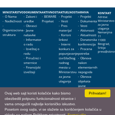
MINISTARSTVO
DOKUMENTA
AKTIVNOSTI
AKTUELNOSTI
ARHIVA
KONTAKT
O Nama
Zakoni i
BEWARE
Projekti
Projekti
Adresa:
Nadležnosti
uredbe
Projekat
Vesti
Dokumenta
Ministarstvo
za javna
Obrasci
Pres
Vesti
ulaganja
Organizaciona
Javne
materijal
Aktivnosti
Nemanjina
struktura
nabavke
Korisni
Aktuelnosti
11
Informator
linkovi
Donatorska
11000
o radu
Interni
konferencija
Beograd,
Srbija
Izveštaj o
konkurs za
Procena
press@obnov
radu
popunjavanje
potreba
Priručnici i
izvršilačkog
Obnova
smernice
radnog
nakon
Finansijski
mesta u
elementarnih
izveštaji
Ministarstvu
nepogoda
za javna
Obnova
ulaganja
objekata
javne
namene
Ovaj web sajt koristi kolačiće kako bismo
Prihvatam!
obezbedili potpunu funkcionalnost stranice i
Ministarstvo za javna ulaganja • Nemanjina 11, 11000 Beograd, Srbija
vama omogućili najbolje korisničko iskustvo.
Posetom ovog sajta, vi se slažete sa korišćenjem kolačića u
skladu sa našom Politikom privatnosti.
Saznaj više