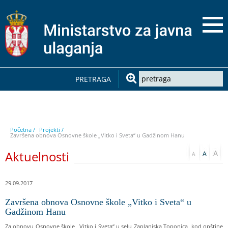
PRETRAGA
Početna /
Projekti /
Završena obnova Osnovne škole „Vitko i Sveta“ u Gadžinom Hanu
Aktuelnosti
29.09.2017
Završena obnova Osnovne škole „Vitko i Sveta“ u
Gadžinom Hanu
Za obnovu Osnovne škole „Vitko i Sveta“ u selu Zaplanjska Toponica, kod opštine