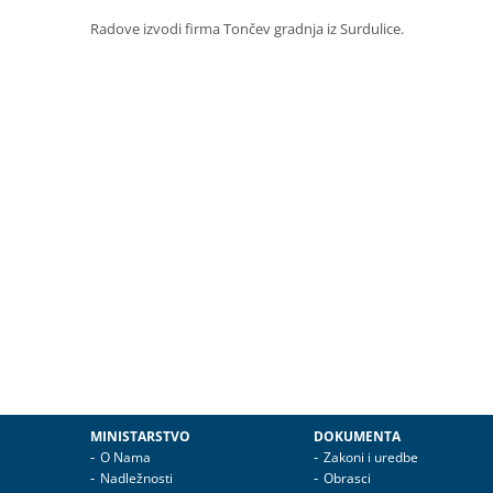
Radove izvodi firma Tončev gradnja iz Surdulice.
MINISTARSTVO
DOKUMENTA
O Nama
Zakoni i uredbe
Nadležnosti
Obrasci