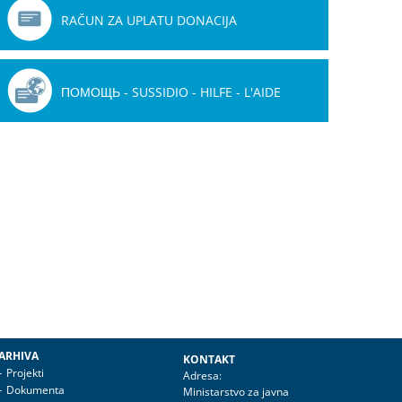
RAČUN ZA UPLATU DONACIJA
ПОМОЩЬ - SUSSIDIO - HILFE - L'AIDE
ARHIVA
KONTAKT
Projekti
Adresa:
Dokumenta
Ministarstvo za javna