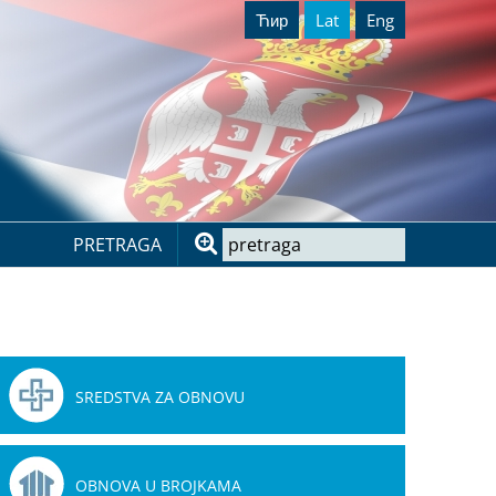
Ћир
Lat
Eng
PRETRAGA
SREDSTVA ZA OBNOVU
OBNOVA U BROJKAMA