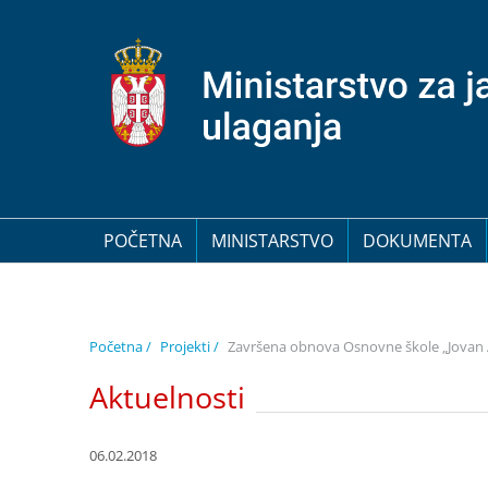
POČETNA
MINISTARSTVO
DOKUMENTA
Početna /
Projekti /
Završena obnova Osnovne škole „Jovan A
Aktuelnosti
06.02.2018