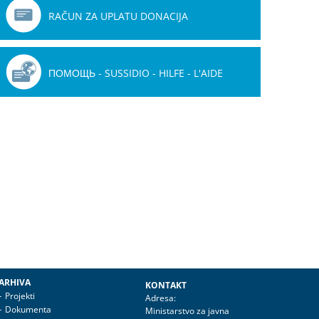
RAČUN ZA UPLATU DONACIJA
ПОМОЩЬ - SUSSIDIO - HILFE - L'AIDE
ARHIVA
KONTAKT
Projekti
Adresa:
Dokumenta
Ministarstvo za javna