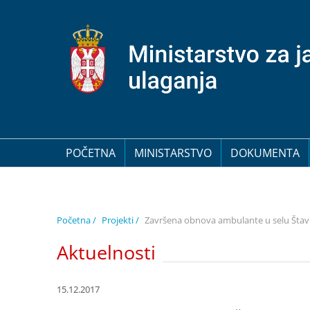
POČETNA
MINISTARSTVO
DOKUMENTA
Početna /
Projekti /
Završena obnova ambulante u selu Štavl
Aktuelnosti
15.12.2017