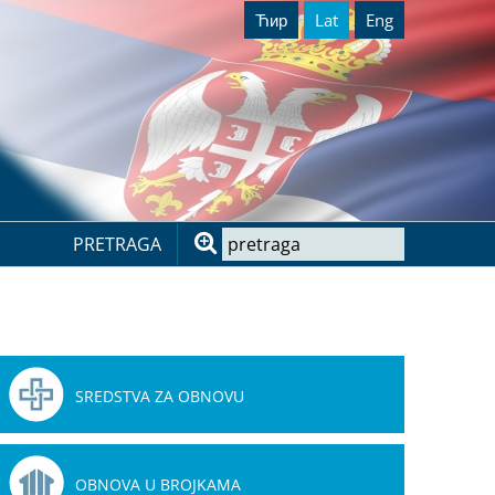
Ћир
Lat
Eng
PRETRAGA
SREDSTVA ZA OBNOVU
OBNOVA U BROJKAMA