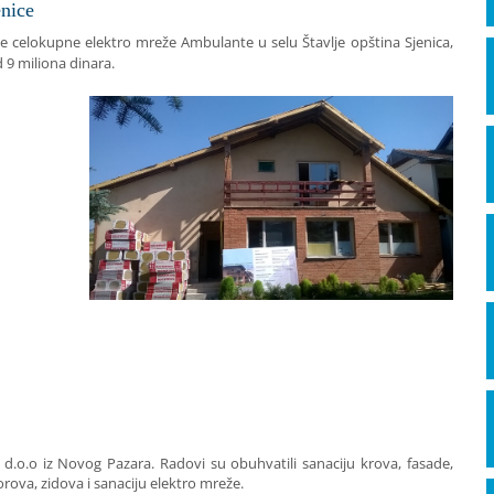
enice
nje celokupne elektro mreže Ambulante u selu Štavlje opština Sjenica,
d 9 miliona dinara.
 d.o.o iz Novog Pazara. Radovi su obuhvatili sanaciju krova, fasade,
rova, zidova i sanaciju elektro mreže.