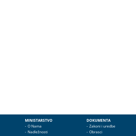
MINISTARSTVO
DOKUMENTA
O Nama
Zakoni i uredbe
Nadležnosti
Obrasci