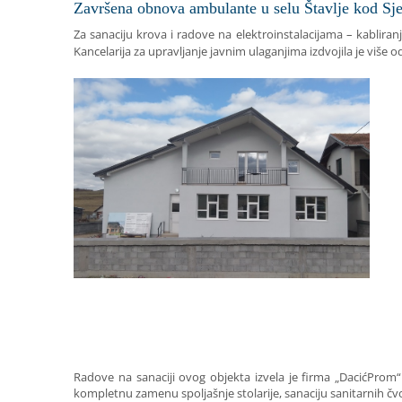
Završena obnova ambulante u selu Štavlje kod Sj
Za sanaciju krova i radove na elektroinstalacijama – kablira
Kancelarija za upravljanje javnim ulaganjima izdvojila je više o
Radove na sanaciji ovog objekta izvela je firma „DacićProm“
kompletnu zamenu spoljašnje stolarije, sanaciju sanitarnih čvo