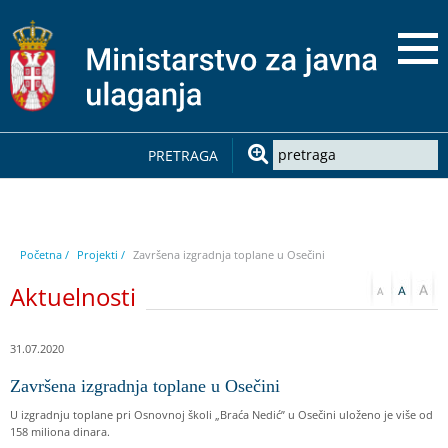
PRETRAGA
Početna /
Projekti /
Završena izgradnja toplane u Osečini
Aktuelnosti
31.07.2020
Završena izgradnja toplane u Osečini
U izgradnju toplane pri Osnovnoj školi „Braća Nedić” u Osečini uloženo je više od
158 miliona dinara.