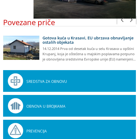
Povezane priče
Gotova kuća u Krasavi, EU ubrzava obnavljanje
ostalih objekata
14.12.2014 Prva od desetak kuća u selu Krasava u opštini
Krupanj, koja je oštećena u majskim poplavama potpuno
je obnovljena sredstvima Evropske unije (EU) namenjeni…
SREDSTVA ZA OBNOVU
OBNOVA U BROJKAMA
PREVENCIJA