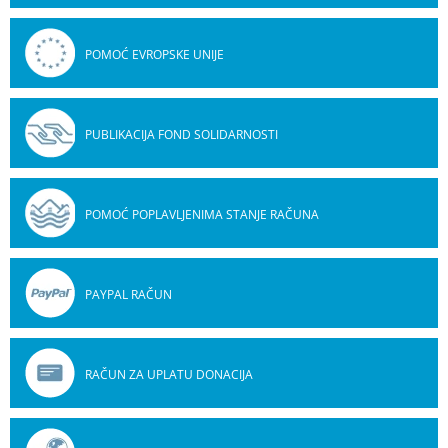
POMOĆ EVROPSKE UNIJE
PUBLIKACIJA FOND SOLIDARNOSTI
POMOĆ POPLAVLJENIMA STANJE RAČUNA
PAYPAL RAČUN
RAČUN ZA UPLATU DONACIJA